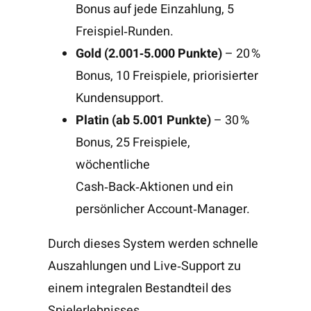
Bonus auf jede Einzahlung, 5
Freispiel‑Runden.
Gold (2.001‑5.000 Punkte)
– 20 %
Bonus, 10 Freispiele, priorisierter
Kundensupport.
Platin (ab 5.001 Punkte)
– 30 %
Bonus, 25 Freispiele,
wöchentliche
Cash‑Back‑Aktionen und ein
persönlicher Account‑Manager.
Durch dieses System werden schnelle
Auszahlungen und Live‑Support zu
einem integralen Bestandteil des
Spielerlebnisses.