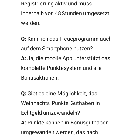
Registrierung aktiv und muss
innerhalb von 48 Stunden umgesetzt
werden.
Q:
Kann ich das Treueprogramm auch
auf dem Smartphone nutzen?
A:
Ja, die mobile App unterstützt das
komplette Punktesystem und alle
Bonusaktionen.
Q:
Gibt es eine Möglichkeit, das
Weihnachts‑Punkte‑Guthaben in
Echtgeld umzuwandeln?
A:
Punkte können in Bonusguthaben
umgewandelt werden, das nach