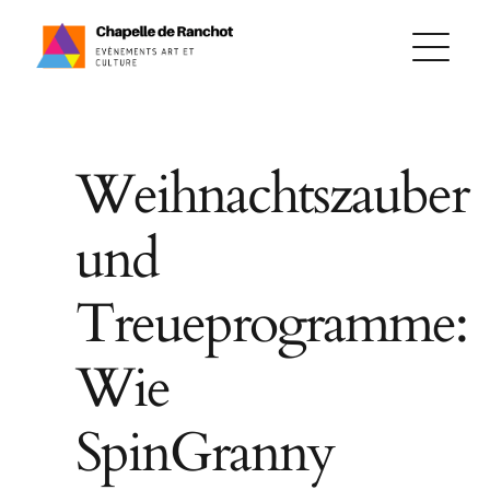
Passer
au
contenu
Weihnachtszauber
und
Treueprogramme:
Wie
SpinGranny