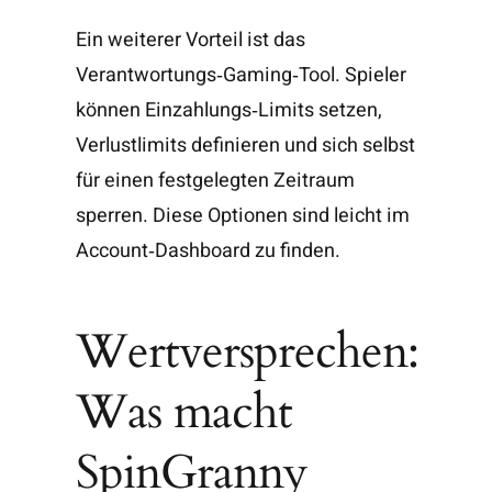
Ein weiterer Vorteil ist das
Verantwortungs‑Gaming‑Tool. Spieler
können Einzahlungs‑Limits setzen,
Verlustlimits definieren und sich selbst
für einen festgelegten Zeitraum
sperren. Diese Optionen sind leicht im
Account‑Dashboard zu finden.
Wertversprechen:
Was macht
SpinGranny