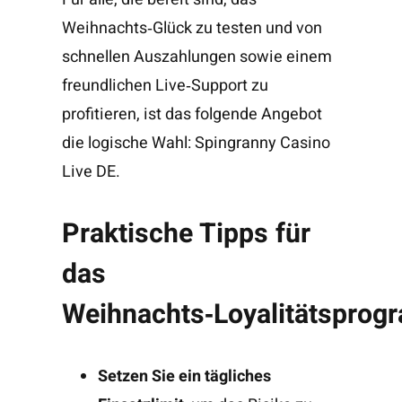
Weihnachts‑Glück zu testen und von
schnellen Auszahlungen sowie einem
freundlichen Live‑Support zu
profitieren, ist das folgende Angebot
die logische Wahl:
Spingranny Casino
Live DE
.
Praktische Tipps für
das
Weihnachts‑Loyalitätspro
Setzen Sie ein tägliches