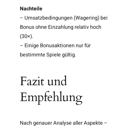
Nachteile
– Umsatzbedingungen (Wagering) bei
Bonus ohne Einzahlung relativ hoch
(30×).
– Einige Bonusaktionen nur für
bestimmte Spiele gültig.
Fazit und
Empfehlung
Nach genauer Analyse aller Aspekte –