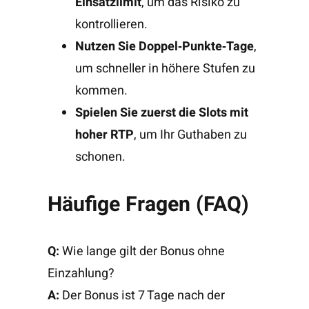
Einsatzlimit
, um das Risiko zu
kontrollieren.
Nutzen Sie Doppel‑Punkte‑Tage
,
um schneller in höhere Stufen zu
kommen.
Spielen Sie zuerst die Slots mit
hoher RTP
, um Ihr Guthaben zu
schonen.
Häufige Fragen (FAQ)
Q:
Wie lange gilt der Bonus ohne
Einzahlung?
A:
Der Bonus ist 7 Tage nach der