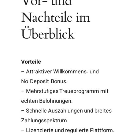
Vor- und
Nachteile im
Überblick
Vorteile
– Attraktiver Willkommens‑ und
No‑Deposit‑Bonus.
– Mehrstufiges Treueprogramm mit
echten Belohnungen.
– Schnelle Auszahlungen und breites
Zahlungsspektrum.
– Lizenzierte und regulierte Plattform.