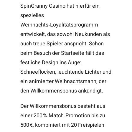
SpinGranny Casino hat hierfür ein
spezielles
Weihnachts‑Loyalitätsprogramm
entwickelt, das sowohl Neukunden als
auch treue Spieler anspricht. Schon
beim Besuch der Startseite fällt das
festliche Design ins Auge:
Schneeflocken, leuchtende Lichter und
ein animierter Weihnachtsmann, der
den Willkommensbonus ankündigt.
Der Willkommensbonus besteht aus
einer 200 %‑Match‑Promotion bis zu
500 €, kombiniert mit 20 Freispielen