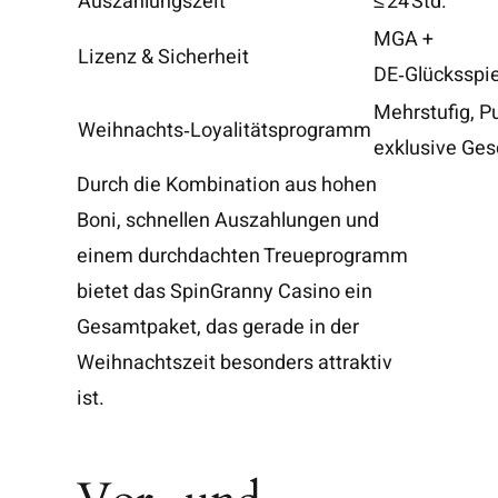
Auszahlungszeit
≤ 24 Std.
MGA +
Lizenz & Sicherheit
DE‑Glücksspi
Mehrstufig, P
Weihnachts‑Loyalitätsprogramm
exklusive Ge
Durch die Kombination aus hohen
Boni, schnellen Auszahlungen und
einem durchdachten Treueprogramm
bietet das SpinGranny Casino ein
Gesamtpaket, das gerade in der
Weihnachtszeit besonders attraktiv
ist.