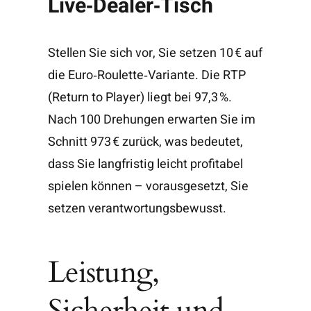
Live‑Dealer‑Tisch
Stellen Sie sich vor, Sie setzen 10 € auf
die Euro‑Roulette‑Variante. Die RTP
(Return to Player) liegt bei 97,3 %.
Nach 100 Drehungen erwarten Sie im
Schnitt 973 € zurück, was bedeutet,
dass Sie langfristig leicht profitabel
spielen können – vorausgesetzt, Sie
setzen verantwortungsbewusst.
Leistung,
Sicherheit und