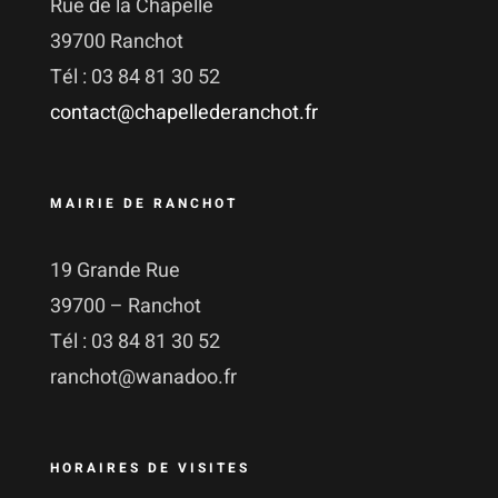
Rue de la Chapelle
39700 Ranchot
Tél : 03 84 81 30 52
contact@chapellederanchot.fr
MAIRIE DE RANCHOT
19 Grande Rue
39700 – Ranchot
Tél : 03 84 81 30 52
ranchot@wanadoo.fr
HORAIRES DE VISITES