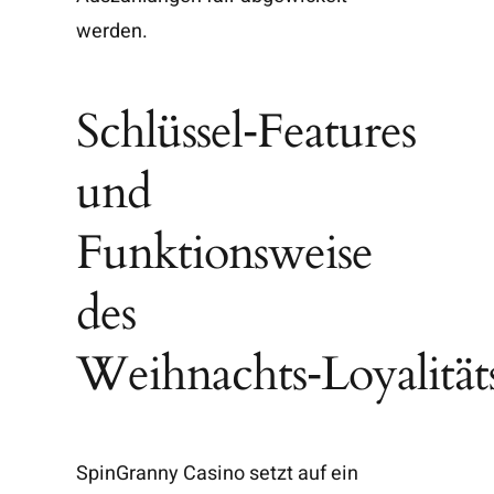
werden.
Schlüssel‑Features
und
Funktionsweise
des
Weihnachts‑Loyalitä
SpinGranny Casino setzt auf ein