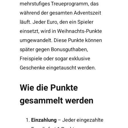
mehrstufiges Treueprogramm, das
während der gesamten Adventszeit
läuft. Jeder Euro, den ein Spieler
einsetzt, wird in Weihnachts‑Punkte
umgewandelt. Diese Punkte können
später gegen Bonusguthaben,
Freispiele oder sogar exklusive
Geschenke eingetauscht werden.
Wie die Punkte
gesammelt werden
Einzahlung
– Jeder eingezahlte