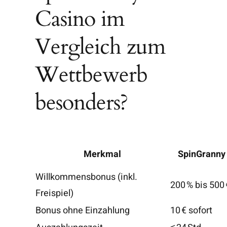
Casino im
Vergleich zum
Wettbewerb
besonders?
Merkmal
SpinGranny
Willkommensbonus (inkl.
200 % bis 500 
Freispiel)
Bonus ohne Einzahlung
10 € sofort