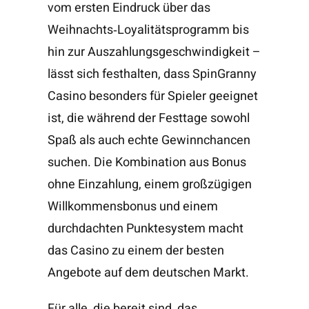
vom ersten Eindruck über das
Weihnachts‑Loyalitätsprogramm bis
hin zur Auszahlungsgeschwindigkeit –
lässt sich festhalten, dass SpinGranny
Casino besonders für Spieler geeignet
ist, die während der Festtage sowohl
Spaß als auch echte Gewinnchancen
suchen. Die Kombination aus Bonus
ohne Einzahlung, einem großzügigen
Willkommensbonus und einem
durchdachten Punktesystem macht
das Casino zu einem der besten
Angebote auf dem deutschen Markt.
Für alle, die bereit sind, das