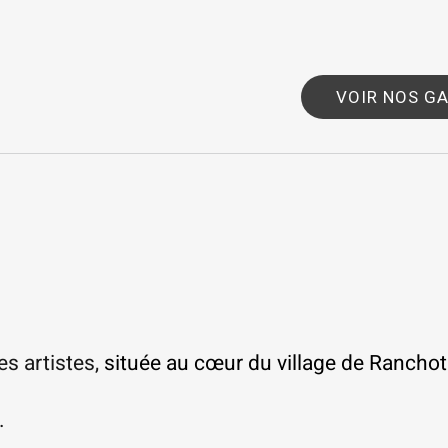
VOIR NOS G
es artistes,
située au
cœur
du village de Ranchot
.