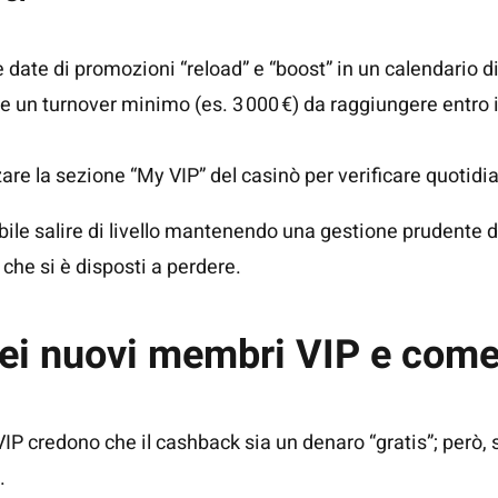
 date di promozioni “reload” e “boost” in un calendario di
re un turnover minimo (es. 3 000 €) da raggiungere entro 
zare la sezione “My VIP” del casinò per verificare quoti
le salire di livello mantenendo una gestione prudente de
che si è disposti a perdere.
dei nuovi membri VIP e come 
P credono che il cashback sia un denaro “gratis”; però, se
.