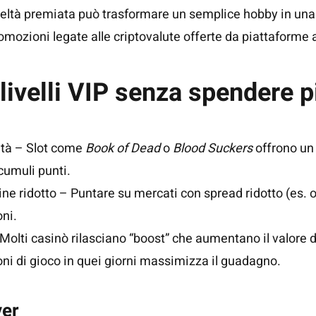
eltà premiata può trasformare un semplice hobby in una f
omozioni legate alle criptovalute offerte da piattaforme af
livelli VIP senza spendere p
lità – Slot come
Book of Dead
o
Blood Suckers
offrono un 
cumuli punti.
 ridotto – Puntare su mercati con spread ridotto (es. o
oni.
 Molti casinò rilasciano “boost” che aumentano il valore d
ni di gioco in quei giorni massimizza il guadagno.
ver