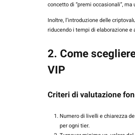
concetto di “premi occasionali”, ma un
Inoltre, l’introduzione delle criptoval
riducendo i tempi di elaborazione e
2. Come scegliere
VIP
Criteri di valutazione f
Numero di livelli e chiarezza d
per ogni tier.