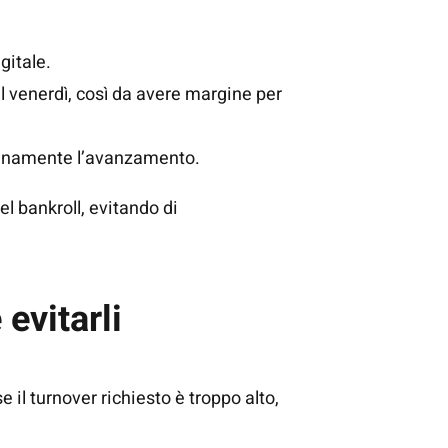
gitale.
il venerdì, così da avere margine per
dianamente l’avanzamento.
l bankroll, evitando di
evitarli
 il turnover richiesto è troppo alto,