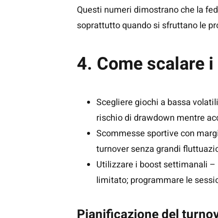
Questi numeri dimostrano che la fed
soprattutto quando si sfruttano le pr
4. Come scalare i 
Scegliere giochi a bassa volati
rischio di drawdown mentre ac
Scommesse sportive con margine
turnover senza grandi fluttuazi
Utilizzare i boost settimanali –
limitato; programmare le sessio
Pianificazione del turno