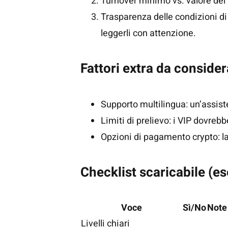
Turnover minimo vs. valore del 
Trasparenza delle condizioni d
leggerli con attenzione.
Fattori extra da conside
Supporto multilingua: un’assiste
Limiti di prelievo: i VIP dovrebb
Opzioni di pagamento crypto: l
Checklist scaricabile (e
Voce
Sì/No
Note
Livelli chiari