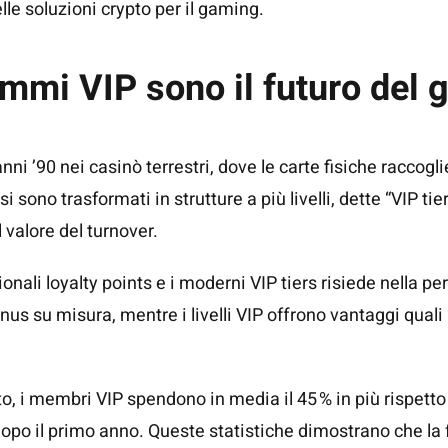
le soluzioni crypto per il gaming.
ammi VIP sono il futuro del 
nni ’90 nei casinò terrestri, dove le carte fisiche raccogl
i sono trasformati in strutture a più livelli, dette “VIP ti
 valore del turnover.
ionali loyalty points e i moderni VIP tiers risiede nella 
bonus su misura, mentre i livelli VIP offrono vantaggi quali 
o, i membri VIP spendono in media il 45 % in più rispett
 dopo il primo anno. Queste statistiche dimostrano che la