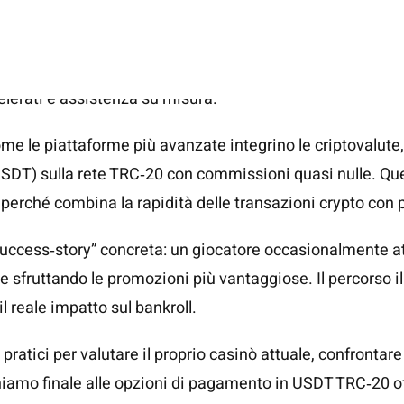
ha assistito a una vera rivoluzione dei programmi fedeltà:
 assidui. Oggi i casinò digitali premiano la costanza con l
elerati e assistenza su misura.
me le piattaforme più avanzate integrino le criptovalu
(USDT) sulla rete TRC‑20 con commissioni quasi nulle. Qu
 perché combina la rapidità delle transazioni crypto con 
“success‑story” concreta: un giocatore occasionalmente at
e sfruttando le promozioni più vantaggiose. Il percorso il
il reale impatto sul bankroll.
 pratici per valutare il proprio casinò attuale, confrontare
richiamo finale alle opzioni di pagamento in USDT TRC‑20 