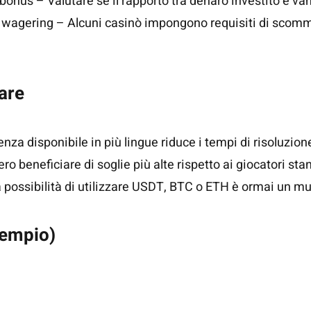
bonus – Valutare se il rapporto tra denaro investito e va
i wagering – Alcuni casinò impongono requisiti di scomm
rare
nza disponibile in più lingue riduce i tempi di risoluzion
ero beneficiare di soglie più alte rispetto ai giocatori sta
a possibilità di utilizzare USDT, BTC o ETH è ormai un 
sempio)