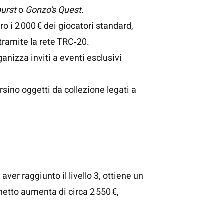
burst
o
Gonzo’s Quest
.
tro i 2 000 € dei giocatori standard,
 tramite la rete TRC‑20.
nizza inviti a eventi esclusivi
ersino oggetti da collezione legati a
er raggiunto il livello 3, ottiene un
 netto aumenta di circa 2 550 €,