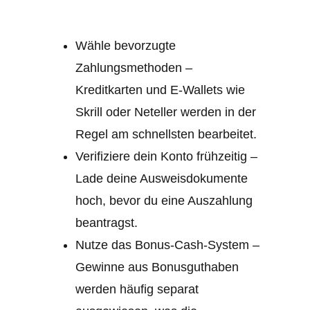
Wähle bevorzugte
Zahlungsmethoden –
Kreditkarten und E‑Wallets wie
Skrill oder Neteller werden in der
Regel am schnellsten bearbeitet.
Verifiziere dein Konto frühzeitig –
Lade deine Ausweisdokumente
hoch, bevor du eine Auszahlung
beantragst.
Nutze das Bonus‑Cash‑System –
Gewinne aus Bonusguthaben
werden häufig separat