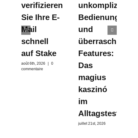
verifizieren
unkomplizierter
Sie Ihre E-
Bedienung
j
Mail
und
schnell
überraschende
auf Stake
Features:
Das
août 6th, 2026
|
0
commentaire
magius
kaszinó
im
Alltagstest
juillet 21st, 2026