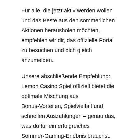
Für alle, die jetzt aktiv werden wollen
und das Beste aus den sommerlichen
Aktionen herausholen möchten,
empfehlen wir dir, das offizielle Portal
zu besuchen und dich gleich
anzumelden.
Unsere abschließende Empfehlung:
Lemon Casino Spiel offiziell
bietet die
optimale Mischung aus
Bonus‑Vorteilen, Spielvielfalt und
schnellen Auszahlungen – genau das,
was du für ein erfolgreiches
Sommer‑Gaming-Erlebnis brauchst.