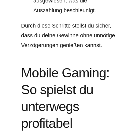
ausgewiesen, was die
Auszahlung beschleunigt.
Durch diese Schritte stellst du sicher,
dass du deine Gewinne ohne unnötige
Verzögerungen genießen kannst.
Mobile Gaming:
So spielst du
unterwegs
profitabel