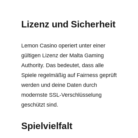
Lizenz und Sicherheit
Lemon Casino operiert unter einer
gültigen Lizenz der Malta Gaming
Authority. Das bedeutet, dass alle
Spiele regelmäßig auf Fairness geprüft
werden und deine Daten durch
modernste SSL‑Verschlüsselung
geschützt sind.
Spielvielfalt