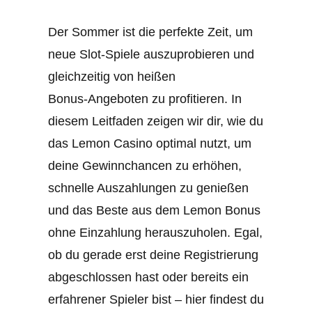
Der Sommer ist die perfekte Zeit, um
neue Slot‑Spiele auszuprobieren und
gleichzeitig von heißen
Bonus‑Angeboten zu profitieren. In
diesem Leitfaden zeigen wir dir, wie du
das Lemon Casino optimal nutzt, um
deine Gewinnchancen zu erhöhen,
schnelle Auszahlungen zu genießen
und das Beste aus dem Lemon Bonus
ohne Einzahlung herauszuholen. Egal,
ob du gerade erst deine Registrierung
abgeschlossen hast oder bereits ein
erfahrener Spieler bist – hier findest du