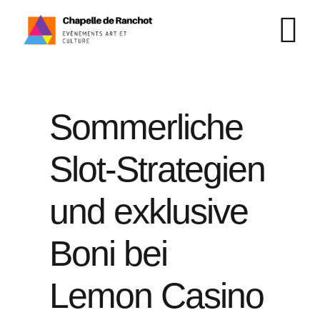
Passer
au
contenu
Sommerliche
Slot‑Strategien
und exklusive
Boni bei
Lemon Casino