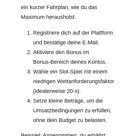
ein kurzer Fahrplan, wie du das
Maximum herausholst:
Registriere dich auf der Plattform
und bestätige deine E‑Mail.
Aktiviere den Bonus im
Bonus‑Bereich deines Kontos.
Wähle ein Slot‑Spiel mit einem
niedrigen Wettanforderungsfaktor
(idealerweise 20‑x).
Setze kleine Beträge, um die
Umsatzbedingungen zu erfüllen,
ohne dein Budget zu belasten.
Beispiel: Angenommen, du erhältst