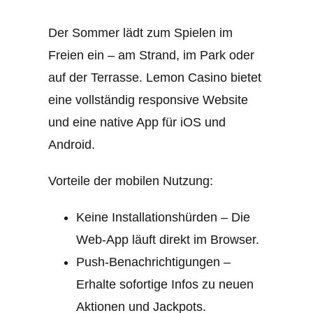
Der Sommer lädt zum Spielen im
Freien ein – am Strand, im Park oder
auf der Terrasse. Lemon Casino bietet
eine vollständig responsive Website
und eine native App für iOS und
Android.
Vorteile der mobilen Nutzung:
Keine Installationshürden – Die
Web‑App läuft direkt im Browser.
Push‑Benachrichtigungen –
Erhalte sofortige Infos zu neuen
Aktionen und Jackpots.