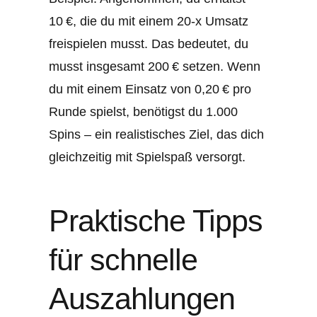
10 €, die du mit einem 20‑x Umsatz
freispielen musst. Das bedeutet, du
musst insgesamt 200 € setzen. Wenn
du mit einem Einsatz von 0,20 € pro
Runde spielst, benötigst du 1.000
Spins – ein realistisches Ziel, das dich
gleichzeitig mit Spielspaß versorgt.
Praktische Tipps
für schnelle
Auszahlungen