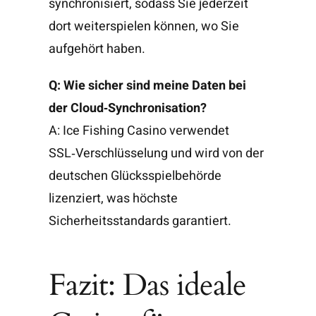
synchronisiert, sodass Sie jederzeit
dort weiterspielen können, wo Sie
aufgehört haben.
Q: Wie sicher sind meine Daten bei
der Cloud‑Synchronisation?
A: Ice Fishing Casino verwendet
SSL‑Verschlüsselung und wird von der
deutschen Glücksspielbehörde
lizenziert, was höchste
Sicherheitsstandards garantiert.
Fazit: Das ideale