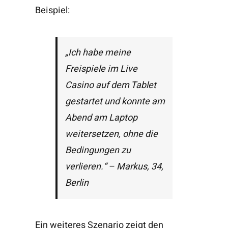
Beispiel:
„Ich habe meine
Freispiele im Live
Casino auf dem Tablet
gestartet und konnte am
Abend am Laptop
weitersetzen, ohne die
Bedingungen zu
verlieren.“
– Markus, 34,
Berlin
Ein weiteres Szenario zeigt den