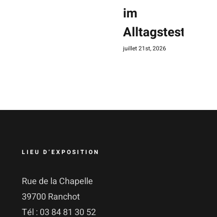
im
Alltagstest
juillet 21st, 2026
LIEU D’EXPOSITION
Rue de la Chapelle
39700 Ranchot
Tél : 03 84 81 30 52