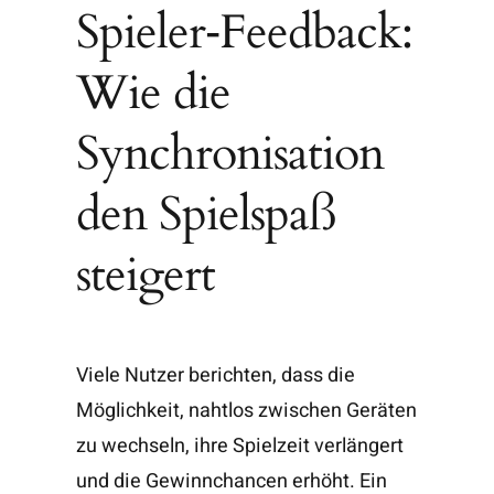
Spieler‑Feedback:
Wie die
Synchronisation
den Spielspaß
steigert
Viele Nutzer berichten, dass die
Möglichkeit, nahtlos zwischen Geräten
zu wechseln, ihre Spielzeit verlängert
und die Gewinnchancen erhöht. Ein