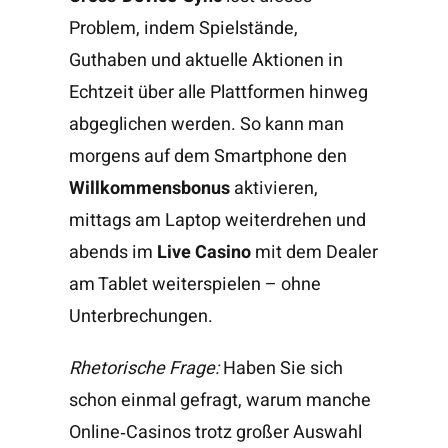
Problem, indem Spielstände,
Guthaben und aktuelle Aktionen in
Echtzeit über alle Plattformen hinweg
abgeglichen werden. So kann man
morgens auf dem Smartphone den
Willkommensbonus
aktivieren,
mittags am Laptop weiterdrehen und
abends im
Live Casino
mit dem Dealer
am Tablet weiterspielen – ohne
Unterbrechungen.
Rhetorische Frage:
Haben Sie sich
schon einmal gefragt, warum manche
Online‑Casinos trotz großer Auswahl