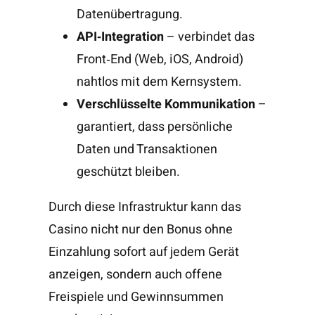
Datenübertragung.
API‑Integration
– verbindet das
Front‑End (Web, iOS, Android)
nahtlos mit dem Kernsystem.
Verschlüsselte Kommunikation
–
garantiert, dass persönliche
Daten und Transaktionen
geschützt bleiben.
Durch diese Infrastruktur kann das
Casino nicht nur den Bonus ohne
Einzahlung sofort auf jedem Gerät
anzeigen, sondern auch offene
Freispiele und Gewinnsummen