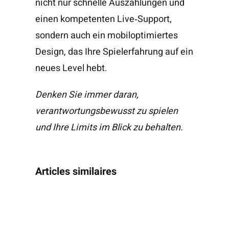
nicht nur schnelle Auszahlungen und
einen kompetenten Live‑Support,
sondern auch ein mobiloptimiertes
Design, das Ihre Spielerfahrung auf ein
neues Level hebt.
Denken Sie immer daran,
verantwortungsbewusst zu spielen
und Ihre Limits im Blick zu behalten.
Articles similaires