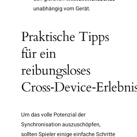
unabhängig vom Gerät.
Praktische Tipps
für ein
reibungsloses
Cross‑Device‑Erlebni
Um das volle Potenzial der
Synchronisation auszuschöpfen,
sollten Spieler einige einfache Schritte