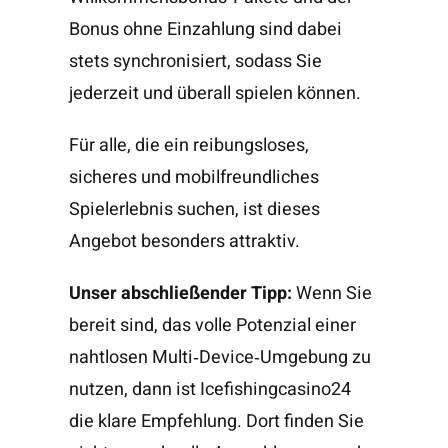
Bonus ohne Einzahlung sind dabei
stets synchronisiert, sodass Sie
jederzeit und überall spielen können.
Für alle, die ein reibungsloses,
sicheres und mobilfreundliches
Spielerlebnis suchen, ist dieses
Angebot besonders attraktiv.
Unser abschließender Tipp:
Wenn Sie
bereit sind, das volle Potenzial einer
nahtlosen Multi‑Device‑Umgebung zu
nutzen, dann ist
Icefishingcasino24
die klare Empfehlung. Dort finden Sie