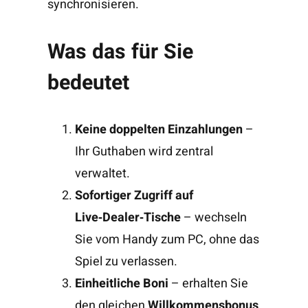
synchronisieren.
Was das für Sie
bedeutet
Keine doppelten Einzahlungen
–
Ihr Guthaben wird zentral
verwaltet.
Sofortiger Zugriff auf
Live‑Dealer‑Tische
– wechseln
Sie vom Handy zum PC, ohne das
Spiel zu verlassen.
Einheitliche Boni
– erhalten Sie
den gleichen
Willkommensbonus