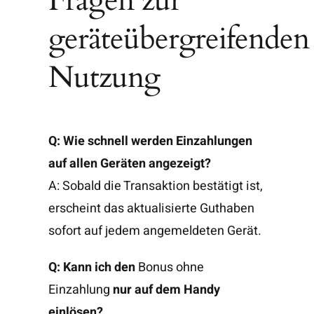
Fragen zur
geräteübergreifenden
Nutzung
Q: Wie schnell werden Einzahlungen
auf allen Geräten angezeigt?
A: Sobald die Transaktion bestätigt ist,
erscheint das aktualisierte Guthaben
sofort auf jedem angemeldeten Gerät.
Q: Kann ich den
Bonus ohne
Einzahlung
nur auf dem Handy
einlösen?