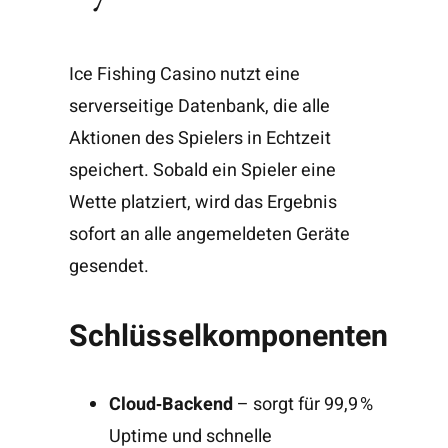
Ice Fishing Casino nutzt eine
serverseitige Datenbank, die alle
Aktionen des Spielers in Echtzeit
speichert. Sobald ein Spieler eine
Wette platziert, wird das Ergebnis
sofort an alle angemeldeten Geräte
gesendet.
Schlüsselkomponenten
Cloud‑Backend
– sorgt für 99,9 %
Uptime und schnelle