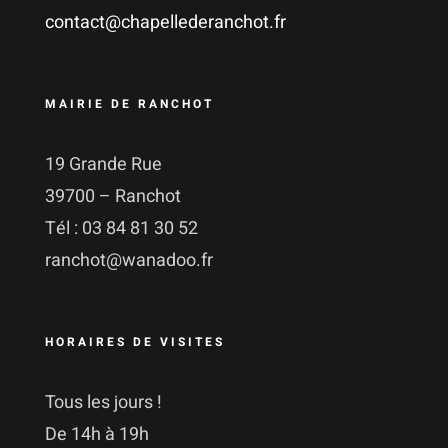
contact@chapellederanchot.fr
MAIRIE DE RANCHOT
19 Grande Rue
39700 – Ranchot
Tél : 03 84 81 30 52
ranchot@wanadoo.fr
HORAIRES DE VISITES
Tous les jours !
De 14h à 19h