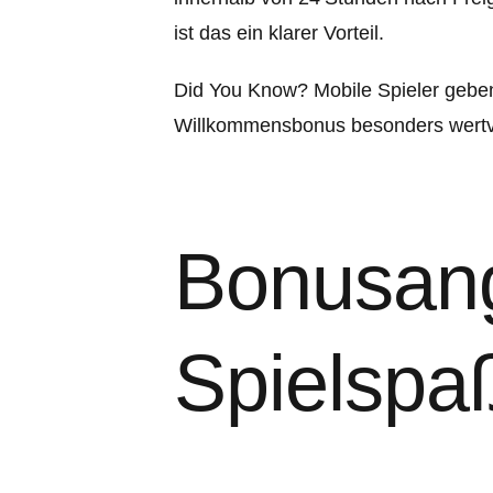
ist das ein klarer Vorteil.
Did You Know? Mobile Spieler geben 
Willkommensbonus besonders wertv
Bonusan
Spielspa