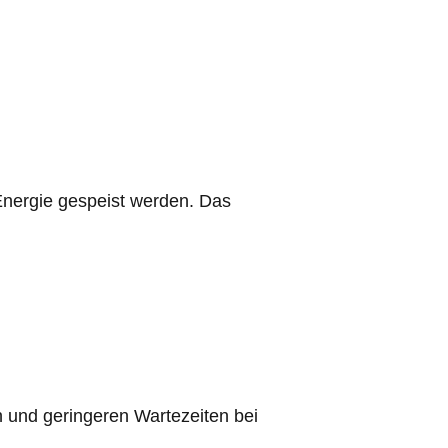
 Energie gespeist werden. Das
n und geringeren Wartezeiten bei