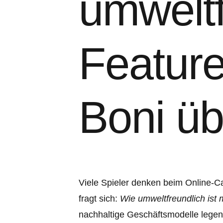
umweltf
Feature
Boni üb
Viele Spieler denken beim Online‑
fragt sich:
Wie umweltfreundlich ist 
nachhaltige Geschäftsmodelle legen.