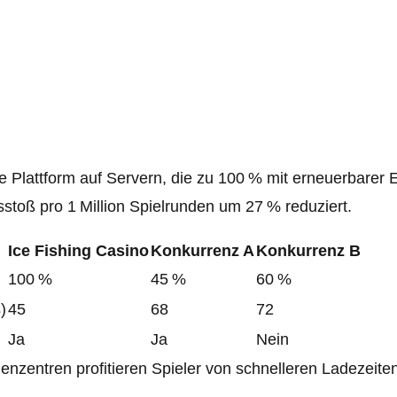
ne Plattform auf Servern, die zu 100 % mit erneuerbarer
oß pro 1 Million Spielrunden um 27 % reduziert.
Ice Fishing Casino
Konkurrenz A
Konkurrenz B
100 %
45 %
60 %
)
45
68
72
Ja
Ja
Nein
nzentren profitieren Spieler von schnelleren Ladezeite