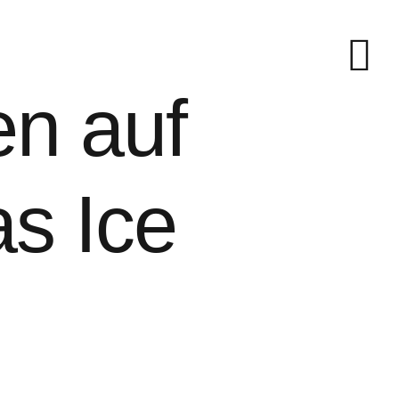
en auf
s Ice