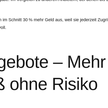
im Schnitt 30 % mehr Geld aus, weil sie jederzeit Zugrif
oll.
gebote – Mehr
ß ohne Risiko