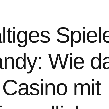
tiges Spiel
ndy: Wie da
 Casino mit