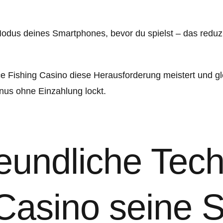
‑Modus deines Smartphones, bevor du spielst – das redu
ce Fishing Casino diese Herausforderung meistert und gl
us ohne Einzahlung lockt.
eundliche Tech
Casino seine S