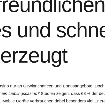
reundliche
s und schne
erzeugt
Casino nur an Gewinnchancen und Bonusangebote. Doch
mein Lieblingscasino?
Studien zeigen, dass 68 % der deu
 Mobile Geräte verbrauchen dabei besonders viel Energie