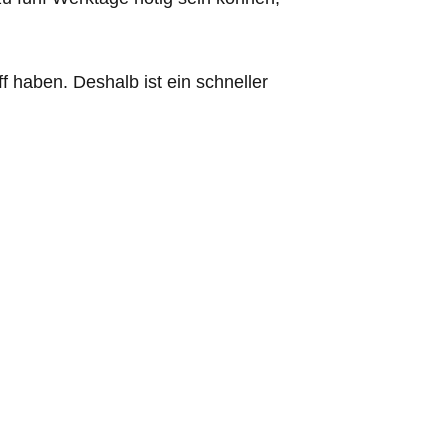
f haben. Deshalb ist ein schneller