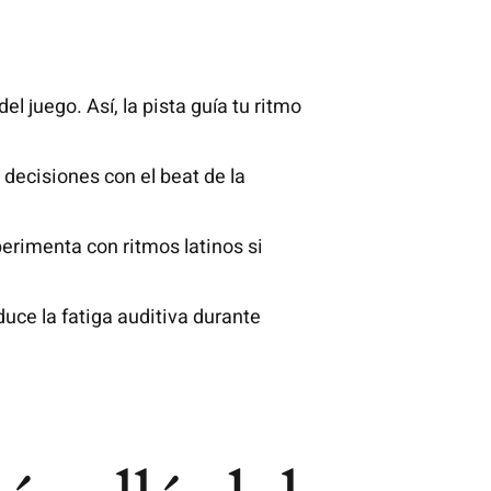
l juego. Así, la pista guía tu ritmo
s decisiones con el beat de la
perimenta con ritmos latinos si
uce la fatiga auditiva durante