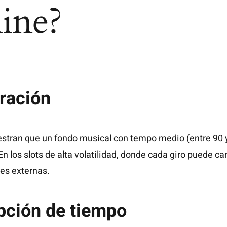
line?
ración
stran que un fondo musical con tempo medio (entre 90 
En los slots de alta volatilidad, donde cada giro puede c
nes externas.
pción de tiempo