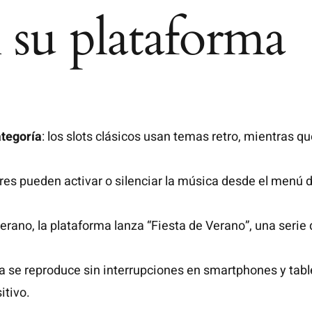
 su plataforma
ategoría
: los slots clásicos usan temas retro, mientras 
ores pueden activar o silenciar la música desde el menú de
 verano, la plataforma lanza “Fiesta de Verano”, una serie
ca se reproduce sin interrupciones en smartphones y tab
itivo.