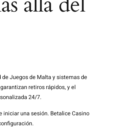
s allá del
ad de Juegos de Malta y sistemas de
rantizan retiros rápidos, y el
rsonalizada 24/7.
 iniciar una sesión. Betalice Casino
configuración.