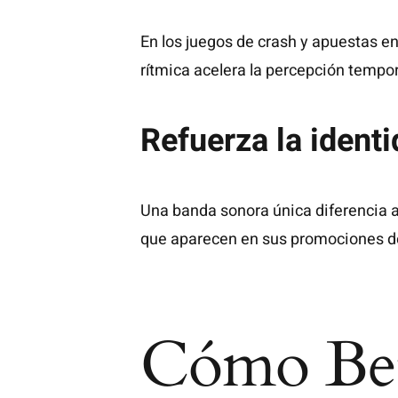
En los juegos de crash y apuestas e
rítmica acelera la percepción tempo
Refuerza la ident
Una banda sonora única diferencia a
que aparecen en sus promociones de
Cómo Beta