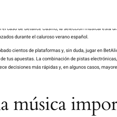
 combine variedad de juegos, pagos instantáneos y una 
 embargo, los expertos del sector coinciden: una banda
n el caso de Betalice Casino, la selección musical está
nzados durante el caluroso verano español.
bado cientos de plataformas y, sin duda, jugar en BetAl
 de tus apuestas. La combinación de pistas electrónicas,
rece decisiones más rápidas y, en algunos casos, mayor
la música impor