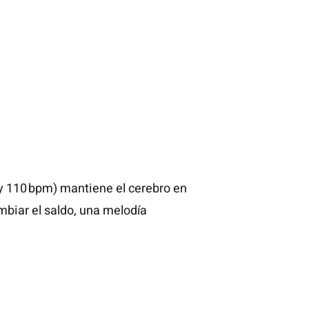
y 110 bpm) mantiene el cerebro en
ambiar el saldo, una melodía