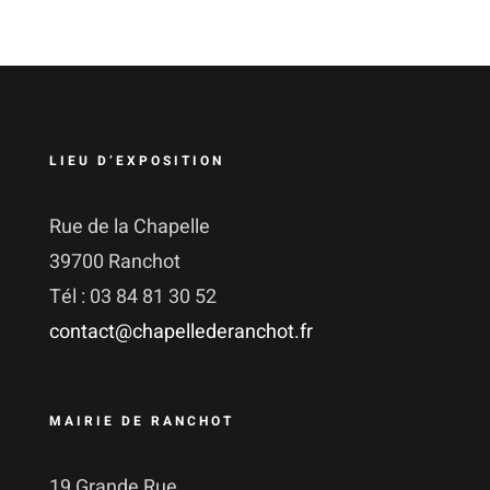
LIEU D’EXPOSITION
Rue de la Chapelle
39700 Ranchot
Tél : 03 84 81 30 52
contact@chapellederanchot.fr
MAIRIE DE RANCHOT
19 Grande Rue