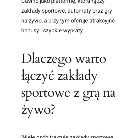
Casino jako platformę, która łączy
zakłady sportowe, automaty oraz gry
na żywo, a przy tym oferuje atrakcyjne
bonusy i szybkie wypłaty.
Dlaczego warto
łączyć zakłady
sportowe z grą na
żywo?
Wiele osób traktuje zakłady sportowe