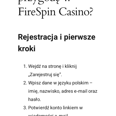
FireSpin Casino?
Rejestracja i pierwsze
kroki
Wejdź na stronę i kliknij
„Zarejestruj się”.
Wpisz dane w języku polskim –
imię, nazwisko, adres e‑mail oraz
hasło.
Potwierdź konto linkiem w