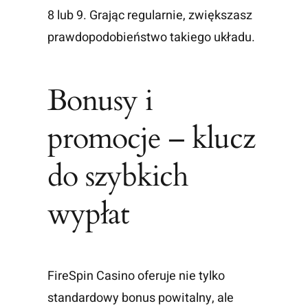
8 lub 9. Grając regularnie, zwiększasz
prawdopodobieństwo takiego układu.
Bonusy i
promocje – klucz
do szybkich
wypłat
FireSpin Casino oferuje nie tylko
standardowy bonus powitalny, ale