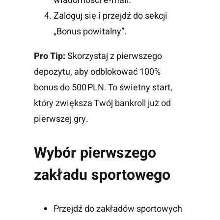
wiadomości e‑mail.
Zaloguj się i przejdź do sekcji
„Bonus powitalny”.
Pro Tip:
Skorzystaj z pierwszego
depozytu, aby odblokować 100%
bonus do 500 PLN. To świetny start,
który zwiększa Twój bankroll już od
pierwszej gry.
Wybór pierwszego
zakładu sportowego
Przejdź do zakładów sportowych