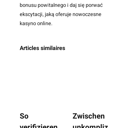
bonusu powitalnego i daj się porwać
ekscytacji, jaką oferuje nowoczesne
kasyno online.
Articles similaires
So
Zwischen
verifizieren
unkomplizierter