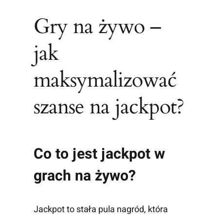
Gry na żywo –
jak
maksymalizować
szanse na jackpot?
Co to jest jackpot w
grach na żywo?
Jackpot to stała pula nagród, która