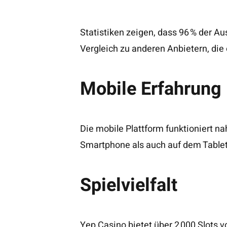
Statistiken zeigen, dass 96 % der A
Vergleich zu anderen Anbietern, die 
Mobile Erfahrung
Die mobile Plattform funktioniert na
Smartphone als auch auf dem Tablet
Spielvielfalt
Yep Casino bietet über 2 000 Slots 