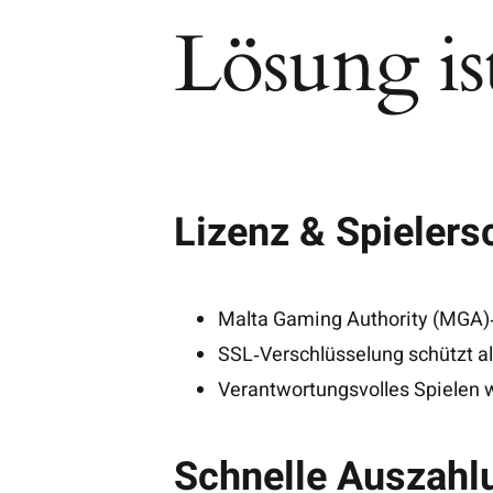
Lösung is
Lizenz & Spielers
Malta Gaming Authority (MGA)‑
SSL‑Verschlüsselung schützt a
Verantwortungsvolles Spielen wi
Schnelle Auszahl