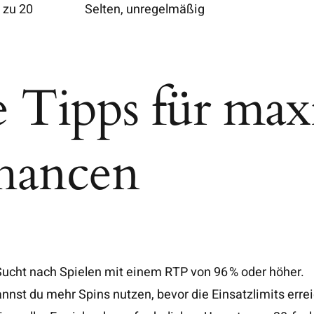
s zu 20
Selten, unregelmäßig
e Tipps für max
hancen
ucht nach Spielen mit einem RTP von 96 % oder höher.
nnst du mehr Spins nutzen, bevor die Einsatzlimits errei