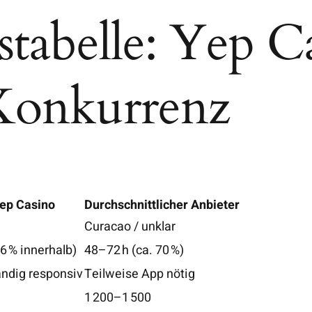
stabelle: Yep Ca
 Konkurrenz
ep Casino
Durchschnittlicher Anbieter
Curacao / unklar
96 % innerhalb)
48–72 h (ca. 70 %)
ändig responsiv
Teilweise App nötig
+
1 200–1 500