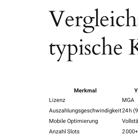
Vergleich
typische
Merkmal
Y
Lizenz
MGA
Auszahlungsgeschwindigkeit
24 h (
Mobile Optimierung
Vollst
Anzahl Slots
2 000