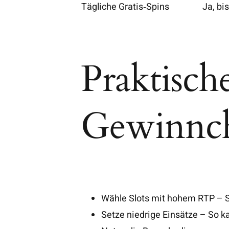
Tägliche Gratis‑Spins
Ja, bi
Praktisch
Gewinnc
Wähle Slots mit hohem RTP – S
Setze niedrige Einsätze – So ka