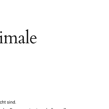
imale
cht sind.