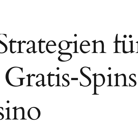
Strategien fü
 Gratis‑Spins
sino