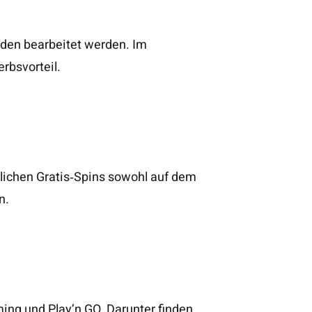
nden bearbeitet werden. Im
rbsvorteil.
äglichen Gratis‑Spins sowohl auf dem
n.
ing und Play’n GO. Darunter finden