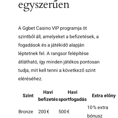
egyszerűen
A Ggbet Casino VIP programja öt
szintből áll, amelyeket a befizetések, a
fogadások és a játékidő alapján
léptetnek fel. A rangsor felépítése
átlátható, így minden játékos pontosan
tudja, mit kell tenni a következő szint
eléréséhez.
Havi
Havi
Szint
Extra előny
befizetés
sportfogadás
10 % extra
Bronze
200 €
500 €
bónusz