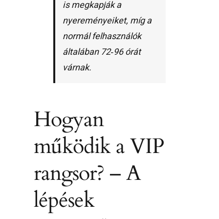
is megkapják a
nyereményeiket, míg a
normál felhasználók
általában 72‑96 órát
várnak.
Hogyan
működik a VIP
rangsor? – A
lépések