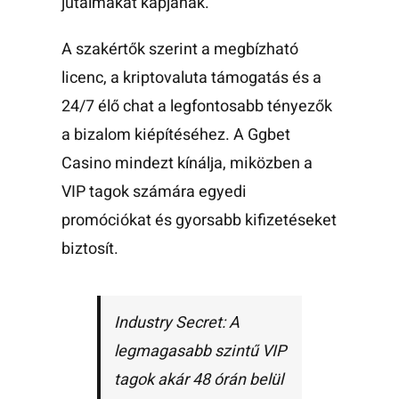
jutalmakat kapjanak.
A szakértők szerint a megbízható
licenc, a kriptovaluta támogatás és a
24/7 élő chat a legfontosabb tényezők
a bizalom kiépítéséhez. A Ggbet
Casino mindezt kínálja, miközben a
VIP tagok számára egyedi
promóciókat és gyorsabb kifizetéseket
biztosít.
Industry Secret: A
legmagasabb szintű VIP
tagok akár 48 órán belül