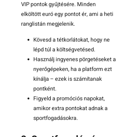
VIP pontok gyűjtésére. Minden
elköltött euró egy pontot ér, ami a heti
ranglistán megjelenik.
Kövesd a tétkorlátokat, hogy ne
lépd túl a költségvetésed.
Használj ingyenes pörgetéseket a
nyerőgépeken, ha a platform ezt
kínálja – ezek is számítanak
pontként.
Figyeld a promóciós napokat,
amikor extra pontokat adnak a
sportfogadásokra.