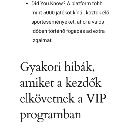
Did You Know? A platform több
mint 5000 játékot kínál, köztük élő
sporteseményeket, ahol a valós
időben történő fogadás ad extra
izgalmat.
Gyakori hibák,
amiket a kezdők
elkövetnek a VIP
programban