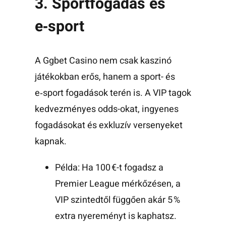
3. Sportfogadás és
e‑sport
A Ggbet Casino nem csak kaszinó
játékokban erős, hanem a sport- és
e‑sport fogadások terén is. A VIP tagok
kedvezményes odds-okat, ingyenes
fogadásokat és exkluzív versenyeket
kapnak.
Példa: Ha 100 €-t fogadsz a
Premier League mérkőzésen, a
VIP szintedtől függően akár 5 %
extra nyereményt is kaphatsz.