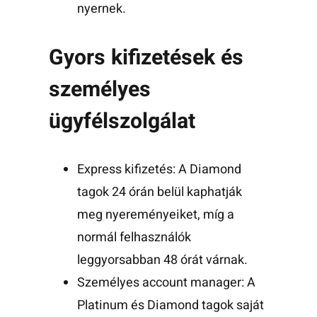
nyernek.
Gyors kifizetések és
személyes
ügyfélszolgálat
Express kifizetés: A Diamond
tagok 24 órán belül kaphatják
meg nyereményeiket, míg a
normál felhasználók
leggyorsabban 48 órát várnak.
Személyes account manager: A
Platinum és Diamond tagok saját