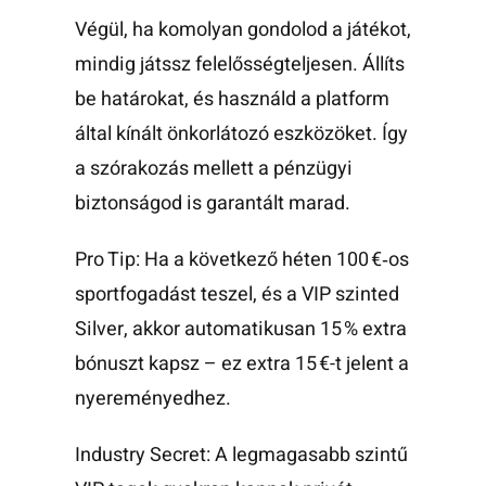
Végül, ha komolyan gondolod a játékot,
mindig játssz felelősségteljesen. Állíts
be határokat, és használd a platform
által kínált önkorlátozó eszközöket. Így
a szórakozás mellett a pénzügyi
biztonságod is garantált marad.
Pro Tip: Ha a következő héten 100 €‑os
sportfogadást teszel, és a VIP szinted
Silver, akkor automatikusan 15 % extra
bónuszt kapsz – ez extra 15 €-t jelent a
nyereményedhez.
Industry Secret: A legmagasabb szintű