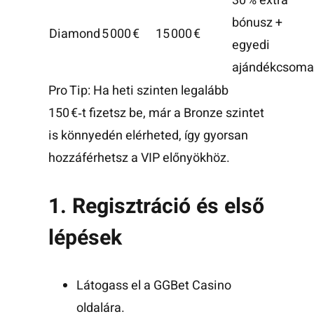
30 % extra
bónusz +
Diamond
5 000 €
15 000 €
egyedi
ajándékcsom
Pro Tip: Ha heti szinten legalább
150 €‑t fizetsz be, már a Bronze szintet
is könnyedén elérheted, így gyorsan
hozzáférhetsz a VIP előnyökhöz.
1. Regisztráció és első
lépések
Látogass el a
GGBet Casino
oldalára.