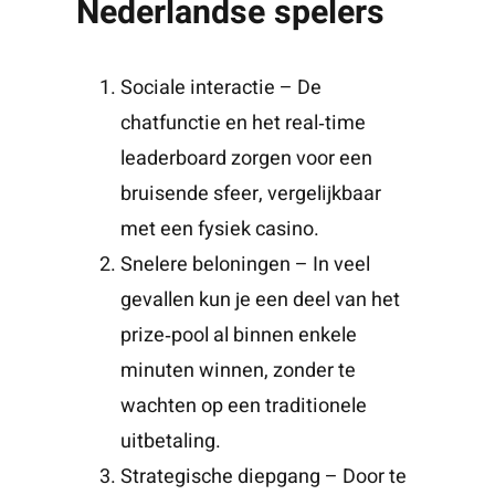
Nederlandse spelers
Sociale interactie – De
chatfunctie en het real‑time
leaderboard zorgen voor een
bruisende sfeer, vergelijkbaar
met een fysiek casino.
Snelere beloningen – In veel
gevallen kun je een deel van het
prize‑pool al binnen enkele
minuten winnen, zonder te
wachten op een traditionele
uitbetaling.
Strategische diepgang – Door te