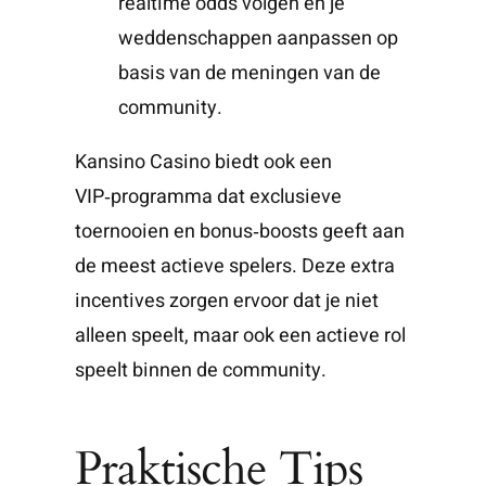
realtime odds volgen en je
weddenschappen aanpassen op
basis van de meningen van de
community.
Kansino Casino biedt ook een
VIP‑programma dat exclusieve
toernooien en bonus‑boosts geeft aan
de meest actieve spelers. Deze extra
incentives zorgen ervoor dat je niet
alleen speelt, maar ook een actieve rol
speelt binnen de community.
Praktische Tips