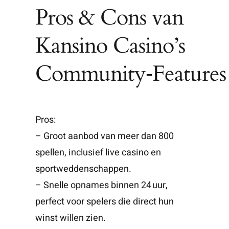
Pros & Cons van
Kansino Casino’s
Community‑Features
Pros:
– Groot aanbod van meer dan 800
spellen, inclusief live casino en
sportweddenschappen.
– Snelle opnames binnen 24 uur,
perfect voor spelers die direct hun
winst willen zien.