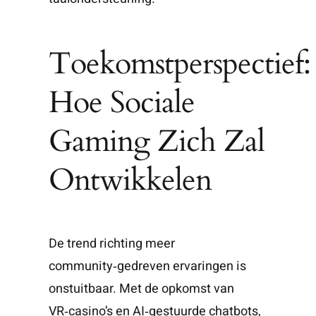
Toekomstperspectief:
Hoe Sociale
Gaming Zich Zal
Ontwikkelen
De trend richting meer
community‑gedreven ervaringen is
onstuitbaar. Met de opkomst van
VR‑casino’s en AI‑gestuurde chatbots,