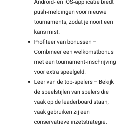
Android‑ en iOS‑applicatie biedt
push‑meldingen voor nieuwe
tournaments, zodat je nooit een
kans mist.
Profiteer van bonussen –
Combineer een welkomstbonus
met een tournament‑inschrijving
voor extra speelgeld.
Leer van de top‑spelers – Bekijk
de speelstijlen van spelers die
vaak op de leaderboard staan;
vaak gebruiken zij een
conservatieve inzetstrategie.