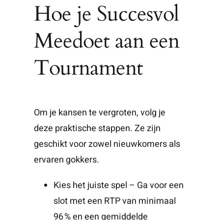
Hoe je Succesvol
Meedoet aan een
Tournament
Om je kansen te vergroten, volg je
deze praktische stappen. Ze zijn
geschikt voor zowel nieuwkomers als
ervaren gokkers.
Kies het juiste spel – Ga voor een
slot met een RTP van minimaal
96 % en een gemiddelde