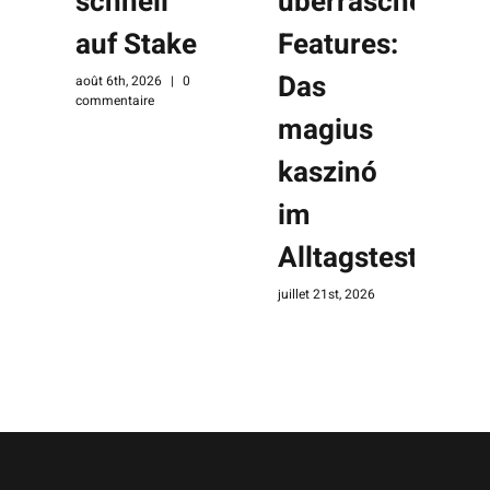
schnell
überraschenden
auf Stake
Features:
Das
août 6th, 2026
|
0
commentaire
magius
kaszinó
im
Alltagstest
juillet 21st, 2026