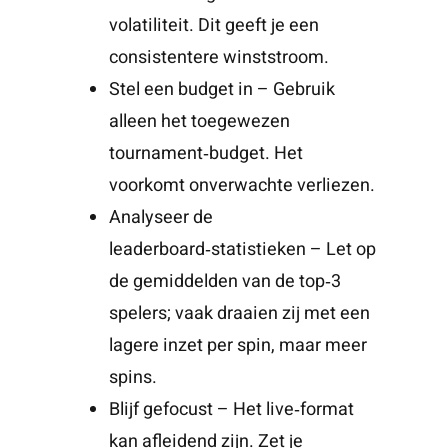
volatiliteit. Dit geeft je een
consistentere winststroom.
Stel een budget in – Gebruik
alleen het toegewezen
tournament‑budget. Het
voorkomt onverwachte verliezen.
Analyseer de
leaderboard‑statistieken – Let op
de gemiddelden van de top‑3
spelers; vaak draaien zij met een
lagere inzet per spin, maar meer
spins.
Blijf gefocust – Het live‑format
kan afleidend zijn. Zet je