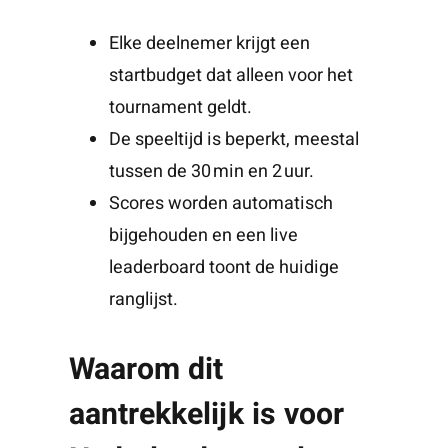
Elke deelnemer krijgt een
startbudget dat alleen voor het
tournament geldt.
De speeltijd is beperkt, meestal
tussen de 30 min en 2 uur.
Scores worden automatisch
bijgehouden en een live
leaderboard toont de huidige
ranglijst.
Waarom dit
aantrekkelijk is voor