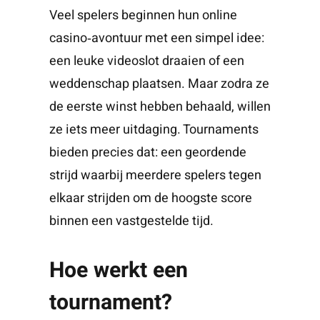
Veel spelers beginnen hun online
casino‑avontuur met een simpel idee:
een leuke videoslot draaien of een
weddenschap plaatsen. Maar zodra ze
de eerste winst hebben behaald, willen
ze iets meer uitdaging. Tournaments
bieden precies dat: een geordende
strijd waarbij meerdere spelers tegen
elkaar strijden om de hoogste score
binnen een vastgestelde tijd.
Hoe werkt een
tournament?