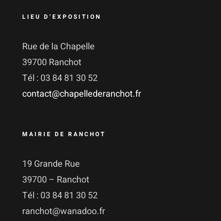
LIEU D’EXPOSITION
Rue de la Chapelle
39700 Ranchot
Tél : 03 84 81 30 52
contact@chapellederanchot.fr
MAIRIE DE RANCHOT
19 Grande Rue
39700 – Ranchot
Tél : 03 84 81 30 52
ranchot@wanadoo.fr