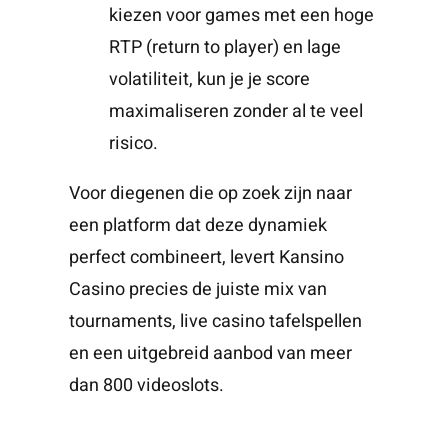
kiezen voor games met een hoge
RTP (return to player) en lage
volatiliteit, kun je je score
maximaliseren zonder al te veel
risico.
Voor diegenen die op zoek zijn naar
een platform dat deze dynamiek
perfect combineert, levert
Kansino
Casino
precies de juiste mix van
tournaments, live casino tafelspellen
en een uitgebreid aanbod van meer
dan 800 videoslots.