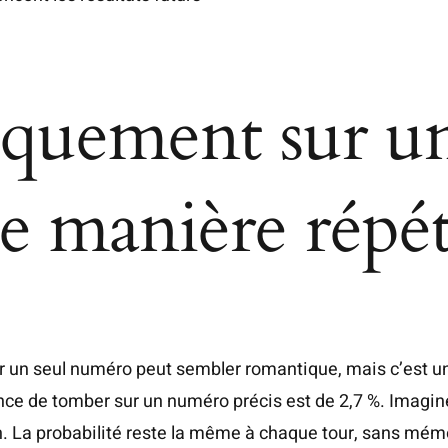
iquement sur un
e manière répé
r un seul numéro peut sembler romantique, mais c’est un
nce de tomber sur un numéro précis est de 2,7 %. Imagine
fin. La probabilité reste la même à chaque tour, sans mé