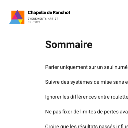
Passer
Vous pensez que miser toujours sur v
au
erreurs les plus fréquentes chez les
contenu
Sommaire
Parier uniquement sur un seul numé
Suivre des systèmes de mise sans e
Ignorer les différences entre roule
Ne pas fixer de limites de pertes a
Croire que les résultats passés influ