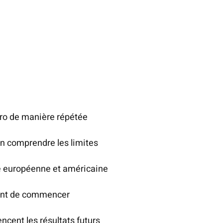
otre numéro fétiche vous fera gagner gros à la roulette 
 débutants.
ro de manière répétée
n comprendre les limites
tte européenne et américaine
vant de commencer
encent les résultats futurs