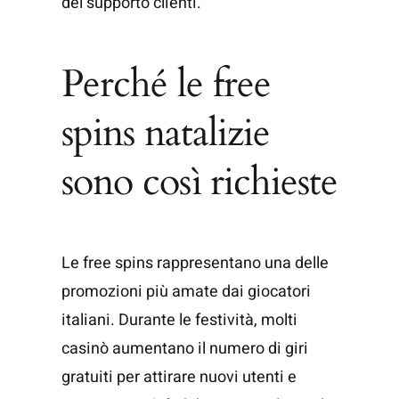
del supporto clienti.
Perché le free
spins natalizie
sono così richieste
Le free spins rappresentano una delle
promozioni più amate dai giocatori
italiani. Durante le festività, molti
casinò aumentano il numero di giri
gratuiti per attirare nuovi utenti e