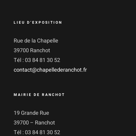
LIEU D’EXPOSITION
Rue de la Chapelle
39700 Ranchot
Tél : 03 84 81 30 52
contact@chapellederanchot.fr
MAIRIE DE RANCHOT
19 Grande Rue
39700 – Ranchot
Tél : 03 84 81 30 52