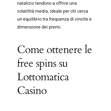
natalizio tendono a offrire una
volatilità media, ideale per chi cerca
un equilibrio tra frequenza di vincite e
dimensione dei premi.
Come ottenere le
free spins su
Lottomatica
Casino