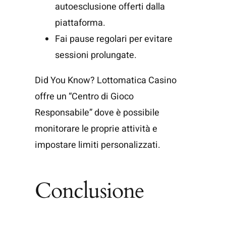
autoesclusione offerti dalla
piattaforma.
Fai pause regolari per evitare
sessioni prolungate.
Did You Know? Lottomatica Casino
offre un “Centro di Gioco
Responsabile” dove è possibile
monitorare le proprie attività e
impostare limiti personalizzati.
Conclusione