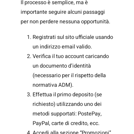
Il processo è semplice, ma è
importante seguire alcuni passaggi
per non perdere nessuna opportunità.
Registrati sul sito ufficiale usando
un indirizzo email valido.
Verifica il tuo account caricando
un documento d’identità
(necessario per il rispetto della
normativa ADM).
Effettua il primo deposito (se
richiesto) utilizzando uno dei
metodi supportati: PostePay,
PayPal, carte di credito, ecc.
Accedi alla sezione “Promozioni”