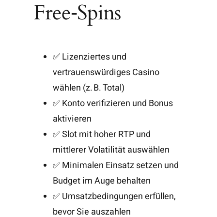
Free‑Spins
✅ Lizenziertes und
vertrauenswürdiges Casino
wählen (z. B. Total)
✅ Konto verifizieren und Bonus
aktivieren
✅ Slot mit hoher RTP und
mittlerer Volatilität auswählen
✅ Minimalen Einsatz setzen und
Budget im Auge behalten
✅ Umsatzbedingungen erfüllen,
bevor Sie auszahlen