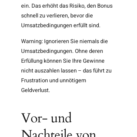
ein. Das erhöht das Risiko, den Bonus
schnell zu verlieren, bevor die
Umsatzbedingungen erfüllt sind.
Warning: Ignorieren Sie niemals die
Umsatzbedingungen. Ohne deren
Erfüllung können Sie Ihre Gewinne
nicht auszahlen lassen – das führt zu
Frustration und unnötigem
Geldverlust.
Vor- und
Nachteile von