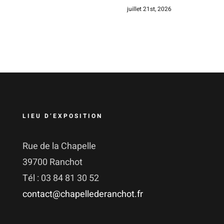
juillet 21st, 2026
LIEU D’EXPOSITION
Rue de la Chapelle
39700 Ranchot
Tél : 03 84 81 30 52
contact@chapellederanchot.fr