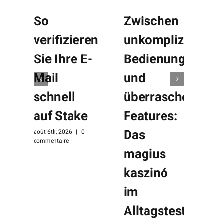
So
Zwischen
verifizieren
unkomplizierter
Sie Ihre E-
Bedienung
j
Mail
und
schnell
überraschenden
auf Stake
Features:
Das
août 6th, 2026
|
0
commentaire
magius
kaszinó
im
Alltagstest