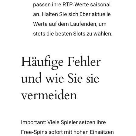
passen ihre RTP‑Werte saisonal
an. Halten Sie sich über aktuelle
Werte auf dem Laufenden, um
stets die besten Slots zu wählen.
Häufige Fehler
und wie Sie sie
vermeiden
Important: Viele Spieler setzen ihre
Free‑Spins sofort mit hohen Einsätzen