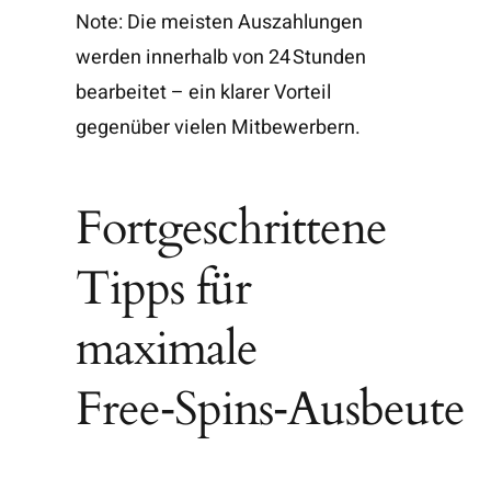
Note: Die meisten Auszahlungen
werden innerhalb von 24 Stunden
bearbeitet – ein klarer Vorteil
gegenüber vielen Mitbewerbern.
Fortgeschrittene
Tipps für
maximale
Free‑Spins‑Ausbeute