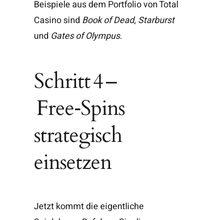
Beispiele aus dem Portfolio von Total
Casino sind
Book of Dead
,
Starburst
und
Gates of Olympus
.
Schritt 4 –
Free‑Spins
strategisch
einsetzen
Jetzt kommt die eigentliche