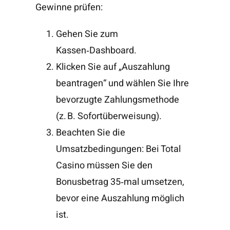
Gewinne prüfen:
Gehen Sie zum
Kassen‑Dashboard.
Klicken Sie auf „Auszahlung
beantragen“ und wählen Sie Ihre
bevorzugte Zahlungsmethode
(z. B. Sofortüberweisung).
Beachten Sie die
Umsatzbedingungen: Bei Total
Casino müssen Sie den
Bonusbetrag 35‑mal umsetzen,
bevor eine Auszahlung möglich
ist.