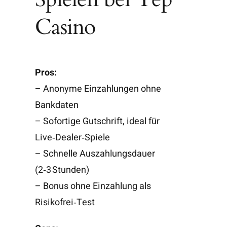
Casino
Pros:
– Anonyme Einzahlungen ohne
Bankdaten
– Sofortige Gutschrift, ideal für
Live‑Dealer‑Spiele
– Schnelle Auszahlungsdauer
(2‑3 Stunden)
– Bonus ohne Einzahlung als
Risikofrei‑Test