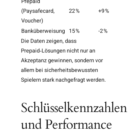
Prepaid
(Paysafecard,
22 %
+9 %
Voucher)
Banküberweisung
15 %
-2 %
Die Daten zeigen, dass
Prepaid‑Lösungen nicht nur an
Akzeptanz gewinnen, sondern vor
allem bei sicherheitsbewussten
Spielern stark nachgefragt werden.
Schlüsselkennzahlen
und Performance