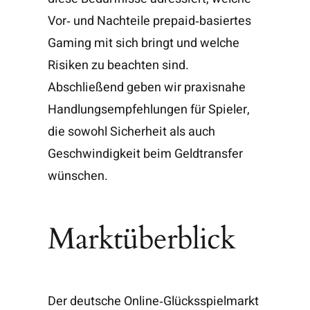
Vor‑ und Nachteile prepaid‑basiertes
Gaming mit sich bringt und welche
Risiken zu beachten sind.
Abschließend geben wir praxisnahe
Handlungsempfehlungen für Spieler,
die sowohl Sicherheit als auch
Geschwindigkeit beim Geldtransfer
wünschen.
Marktüberblick
Der deutsche Online‑Glücksspielmarkt