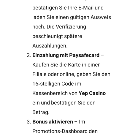
bestätigen Sie Ihre E‑Mail und
laden Sie einen gültigen Ausweis
hoch. Die Verifizierung
beschleunigt spätere
Auszahlungen.
Einzahlung mit Paysafecard
–
Kaufen Sie die Karte in einer
Filiale oder online, geben Sie den
16‑stelligen Code im
Kassenbereich von
Yep Casino
ein und bestätigen Sie den
Betrag.
Bonus aktivieren
– Im
Promotions‑Dashboard den