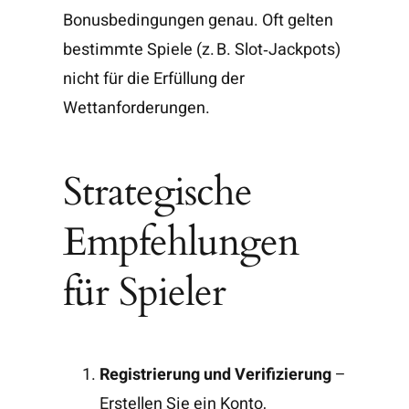
Bonusbedingungen genau. Oft gelten
bestimmte Spiele (z. B. Slot‑Jackpots)
nicht für die Erfüllung der
Wettanforderungen.
Strategische
Empfehlungen
für Spieler
Registrierung und Verifizierung
–
Erstellen Sie ein Konto,