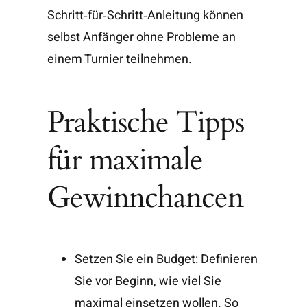
Schritt‑für‑Schritt‑Anleitung können
selbst Anfänger ohne Probleme an
einem Turnier teilnehmen.
Praktische Tipps
für maximale
Gewinnchancen
Setzen Sie ein Budget: Definieren
Sie vor Beginn, wie viel Sie
maximal einsetzen wollen. So