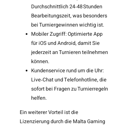
Durchschnittlich 24‑48 Stunden
Bearbeitungszeit, was besonders
bei Turniergewinnen wichtig ist.
Mobiler Zugriff: Optimierte App
für iOS und Android, damit Sie
jederzeit an Turnieren teilnehmen
können.
Kundenservice rund um die Uhr:
Live‑Chat und Telefonhotline, die
sofort bei Fragen zu Turnierregeln
helfen.
Ein weiterer Vorteil ist die
Lizenzierung durch die Malta Gaming