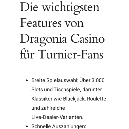
Die wichtigsten
Features von
Dragonia Casino
für Turnier‑Fans
Breite Spielauswahl: Über 3.000
Slots und Tischspiele, darunter
Klassiker wie Blackjack, Roulette
und zahlreiche
Live‑Dealer‑Varianten.
Schnelle Auszahlungen: