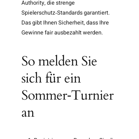
Authority, die strenge
Spielerschutz‑Standards garantiert.
Das gibt Ihnen Sicherheit, dass Ihre
Gewinne fair ausbezahlt werden.
So melden Sie
sich für ein
Sommer‑Turnier
an