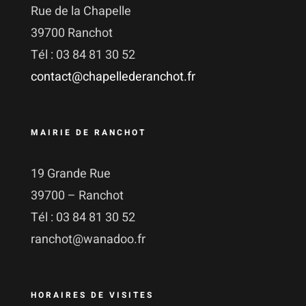
Rue de la Chapelle
39700 Ranchot
Tél : 03 84 81 30 52
contact@chapellederanchot.fr
MAIRIE DE RANCHOT
19 Grande Rue
39700 – Ranchot
Tél : 03 84 81 30 52
ranchot@wanadoo.fr
HORAIRES DE VISITES