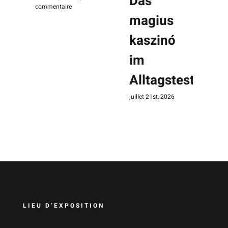
Das
commentaire
magius
kaszinó
im
Alltagstest
juillet 21st, 2026
LIEU D’EXPOSITION