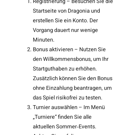
Registrierung – Besuchen Sie die
Startseite von
Dragonia
und
erstellen Sie ein Konto. Der
Vorgang dauert nur wenige
Minuten.
Bonus aktivieren – Nutzen Sie
den Willkommensbonus, um Ihr
Startguthaben zu erhöhen.
Zusätzlich können Sie den Bonus
ohne Einzahlung beantragen, um
das Spiel risikofrei zu testen.
Turnier auswählen – Im Menü
„Turniere“ finden Sie alle
aktuellen Sommer‑Events.