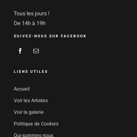
Tous les jours !
De 14h à 19h
SUIVEZ-NOUS SUR FACEBOOK
LIENS UTILES
Accueil
Voir les Artistes
Voir la galerie
Politique de Cookies
Qui-sommes nous