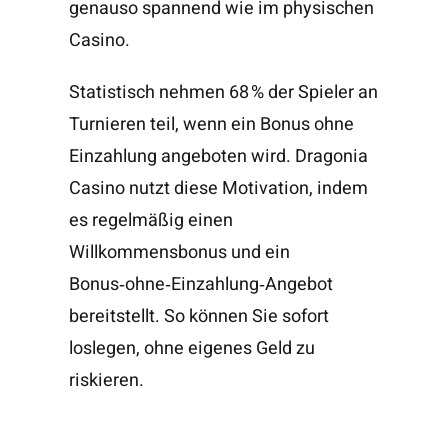
genauso spannend wie im physischen
Casino.
Statistisch nehmen 68 % der Spieler an
Turnieren teil, wenn ein Bonus ohne
Einzahlung angeboten wird. Dragonia
Casino nutzt diese Motivation, indem
es regelmäßig einen
Willkommensbonus und ein
Bonus‑ohne‑Einzahlung‑Angebot
bereitstellt. So können Sie sofort
loslegen, ohne eigenes Geld zu
riskieren.