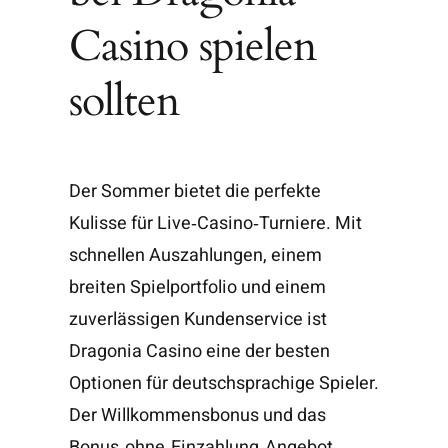
Casino spielen
sollten
Der Sommer bietet die perfekte
Kulisse für Live‑Casino‑Turniere. Mit
schnellen Auszahlungen, einem
breiten Spielportfolio und einem
zuverlässigen Kundenservice ist
Dragonia Casino eine der besten
Optionen für deutschsprachige Spieler.
Der Willkommensbonus und das
Bonus‑ohne‑Einzahlung‑Angebot