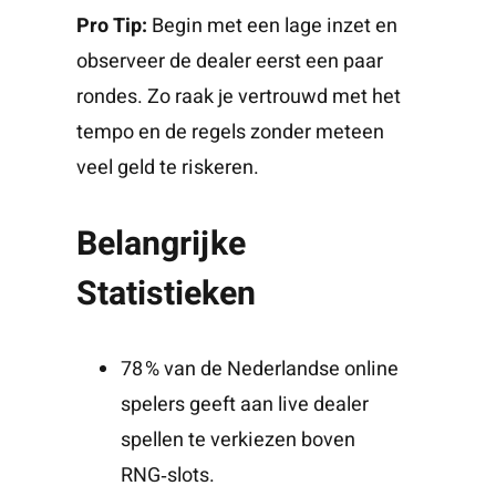
Pro Tip:
Begin met een lage inzet en
observeer de dealer eerst een paar
rondes. Zo raak je vertrouwd met het
tempo en de regels zonder meteen
veel geld te riskeren.
Belangrijke
Statistieken
78 % van de Nederlandse online
spelers geeft aan live dealer
spellen te verkiezen boven
RNG‑slots.