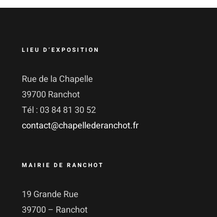
LIEU D’EXPOSITION
Rue de la Chapelle
39700 Ranchot
Tél : 03 84 81 30 52
contact@chapellederanchot.fr
MAIRIE DE RANCHOT
19 Grande Rue
39700 – Ranchot