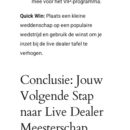
mee voor het VIP‑programma.
Quick Win:
Plaats een kleine
weddenschap op een populaire
wedstrijd en gebruik de winst om je
inzet bij de live dealer tafel te
verhogen.
Conclusie: Jouw
Volgende Stap
naar Live Dealer
Meesterschap