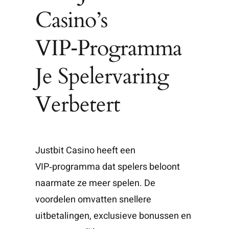
Casino’s
VIP‑Programma
Je Spelervaring
Verbetert
Justbit Casino heeft een
VIP‑programma dat spelers beloont
naarmate ze meer spelen. De
voordelen omvatten snellere
uitbetalingen, exclusieve bonussen en