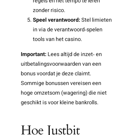
regels en het tempo te leren
zonder risico.
Speel verantwoord:
Stel limieten
in via de verantwoord‑spelen
tools van het casino.
Important:
Lees altijd de inzet‑ en
uitbetalingsvoorwaarden van een
bonus voordat je deze claimt.
Sommige bonussen vereisen een
hoge omzetsom (wagering) die niet
geschikt is voor kleine bankrolls.
Hoe Justbit