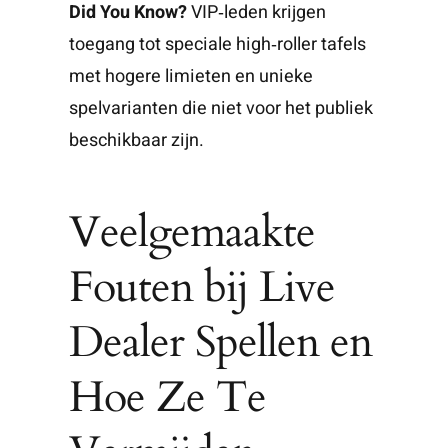
Did You Know?
VIP‑leden krijgen
toegang tot speciale high‑roller tafels
met hogere limieten en unieke
spelvarianten die niet voor het publiek
beschikbaar zijn.
Veelgemaakte
Fouten bij Live
Dealer Spellen en
Hoe Ze Te