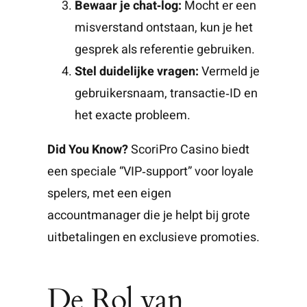
Bewaar je chat‑log:
Mocht er een
misverstand ontstaan, kun je het
gesprek als referentie gebruiken.
Stel duidelijke vragen:
Vermeld je
gebruikersnaam, transactie‑ID en
het exacte probleem.
Did You Know?
ScoriPro Casino biedt
een speciale “VIP‑support” voor loyale
spelers, met een eigen
accountmanager die je helpt bij grote
uitbetalingen en exclusieve promoties.
De Rol van