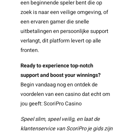
een beginnende speler bent die op
zoek is naar een veilige omgeving, of
een ervaren gamer die snelle
uitbetalingen en persoonlijke support
verlangt, dit platform levert op alle
fronten.
Ready to experience top‑notch
support and boost your winnings?
Begin vandaag nog en ontdek de
voordelen van een casino dat echt om
jou geeft:
ScoriPro Casino
Speel slim, speel veilig, en laat de
klantenservice van ScoriPro je gids zijn