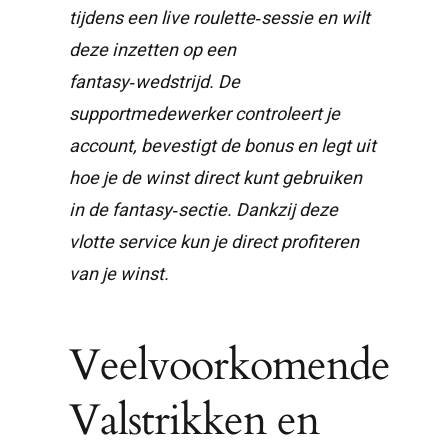
tijdens een live roulette‑sessie en wilt
deze inzetten op een
fantasy‑wedstrijd. De
supportmedewerker controleert je
account, bevestigt de bonus en legt uit
hoe je de winst direct kunt gebruiken
in de fantasy‑sectie. Dankzij deze
vlotte service kun je direct profiteren
van je winst.
Veelvoorkomende
Valstrikken en