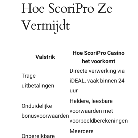
Hoe ScoriPro Ze
Vermijdt
Hoe ScoriPro Casino
Valstrik
het voorkomt
Directe verwerking via
Trage
iDEAL, vaak binnen 24
uitbetalingen
uur
Heldere, leesbare
Onduidelijke
voorwaarden met
bonusvoorwaarden
voorbeeldberekeningen
Meerdere
Onbereikbare