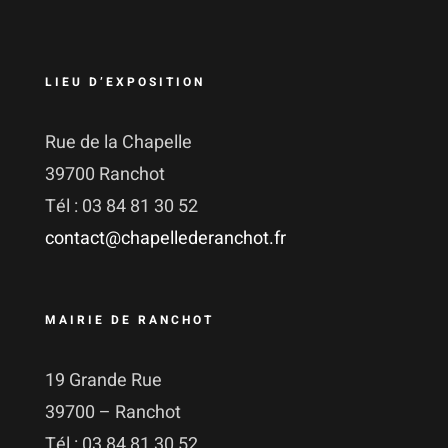
LIEU D’EXPOSITION
Rue de la Chapelle
39700 Ranchot
Tél : 03 84 81 30 52
contact@chapellederanchot.fr
MAIRIE DE RANCHOT
19 Grande Rue
39700 – Ranchot
Tél : 03 84 81 30 52