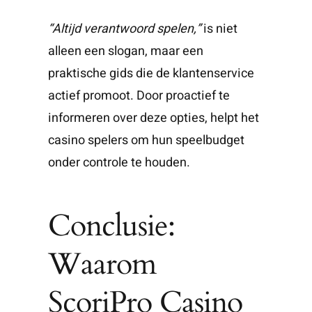
“Altijd verantwoord spelen,”
is niet
alleen een slogan, maar een
praktische gids die de klantenservice
actief promoot. Door proactief te
informeren over deze opties, helpt het
casino spelers om hun speelbudget
onder controle te houden.
Conclusie:
Waarom
ScoriPro Casino