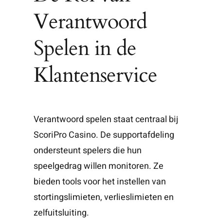
Verantwoord
Spelen in de
Klantenservice
Verantwoord spelen staat centraal bij
ScoriPro Casino. De supportafdeling
ondersteunt spelers die hun
speelgedrag willen monitoren. Ze
bieden tools voor het instellen van
stortingslimieten, verlieslimieten en
zelfuitsluiting.