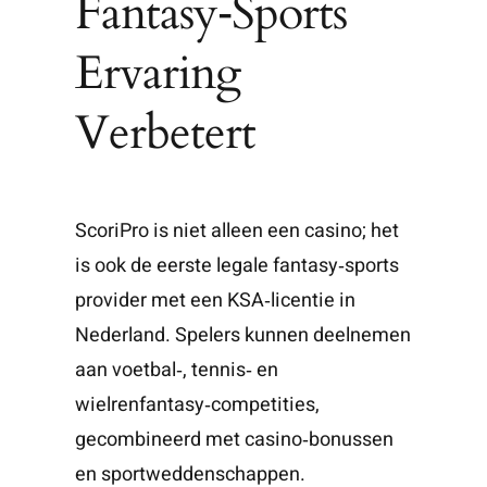
Fantasy‑Sports
Ervaring
Verbetert
ScoriPro is niet alleen een casino; het
is ook de eerste legale fantasy‑sports
provider met een KSA‑licentie in
Nederland. Spelers kunnen deelnemen
aan voetbal‑, tennis‑ en
wielrenfantasy‑competities,
gecombineerd met casino‑bonussen
en sportweddenschappen.