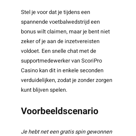
Stel je voor dat je tijdens een
spannende voetbalwedstrijd een
bonus wilt claimen, maar je bent niet
zeker of je aan de inzetvereisten
voldoet. Een snelle chat met de
supportmedewerker van ScoriPro
Casino kan dit in enkele seconden
verduidelijken, zodat je zonder zorgen
kunt blijven spelen.
Voorbeeldscenario
Je hebt net een gratis spin gewonnen