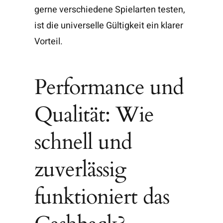
gerne verschiedene Spielarten testen,
ist die universelle Gültigkeit ein klarer
Vorteil.
Performance und
Qualität: Wie
schnell und
zuverlässig
funktioniert das