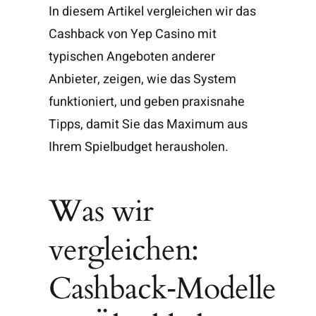
In diesem Artikel vergleichen wir das
Cashback von Yep Casino mit
typischen Angeboten anderer
Anbieter, zeigen, wie das System
funktioniert, und geben praxisnahe
Tipps, damit Sie das Maximum aus
Ihrem Spielbudget herausholen.
Was wir
vergleichen:
Cashback‑Modelle