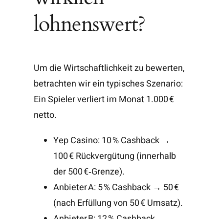
lohnenswert?
Um die Wirtschaftlichkeit zu bewerten,
betrachten wir ein typisches Szenario:
Ein Spieler verliert im Monat 1.000 €
netto.
Yep Casino: 10 % Cashback →
100 € Rückvergütung (innerhalb
der 500 €‑Grenze).
Anbieter A: 5 % Cashback → 50 €
(nach Erfüllung von 50 € Umsatz).
Anbieter B: 12 % Cashback →