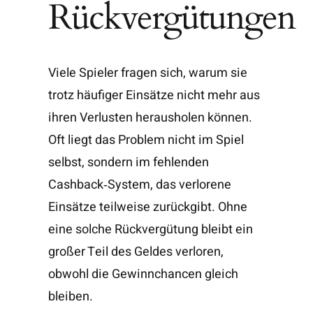
Rückvergütungen
Viele Spieler fragen sich, warum sie
trotz häufiger Einsätze nicht mehr aus
ihren Verlusten herausholen können.
Oft liegt das Problem nicht im Spiel
selbst, sondern im fehlenden
Cashback‑System, das verlorene
Einsätze teilweise zurückgibt. Ohne
eine solche Rückvergütung bleibt ein
großer Teil des Geldes verloren,
obwohl die Gewinnchancen gleich
bleiben.