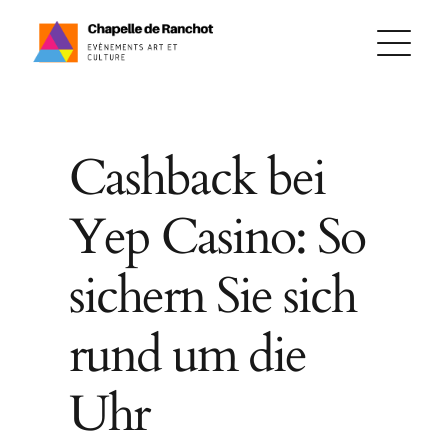
Passer
au
contenu
Cashback bei
Yep Casino: So
sichern Sie sich
rund um die
Uhr