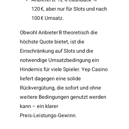
120 €, aber nur für Slots und nach
100 € Umsatz.
Obwohl Anbieter B theoretisch die
höchste Quote bietet, ist die
Einschränkung auf Slots und die
notwendige Umsatzbedingung ein
Hindernis für viele Spieler. Yep Casino
liefert dagegen eine solide
Rückvergütung, die sofort und ohne
weitere Bedingungen genutzt werden
kann – ein klarer
Preis‑Leistungs‑Gewinn.