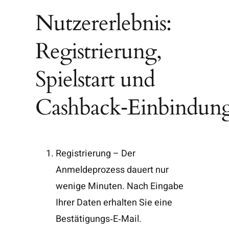
Nutzererlebnis:
Registrierung,
Spielstart und
Cashback‑Einbindun
Registrierung – Der
Anmeldeprozess dauert nur
wenige Minuten. Nach Eingabe
Ihrer Daten erhalten Sie eine
Bestätigungs‑E‑Mail.