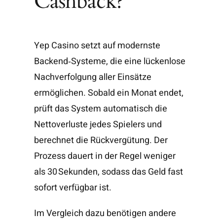
Cashback?
Yep Casino setzt auf modernste
Backend‑Systeme, die eine lückenlose
Nachverfolgung aller Einsätze
ermöglichen. Sobald ein Monat endet,
prüft das System automatisch die
Nettoverluste jedes Spielers und
berechnet die Rückvergütung. Der
Prozess dauert in der Regel weniger
als 30 Sekunden, sodass das Geld fast
sofort verfügbar ist.
Im Vergleich dazu benötigen andere