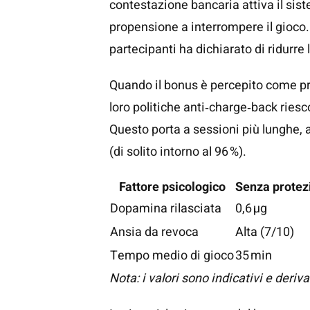
contestazione bancaria attiva il sis
propensione a interrompere il gioco.
partecipanti ha dichiarato di ridurre
Quando il bonus è percepito come pr
loro politiche anti‑charge‑back riesc
Questo porta a sessioni più lunghe,
(di solito intorno al 96 %).
Fattore psicologico
Senza protez
Dopamina rilasciata
0,6 µg
Ansia da revoca
Alta (7/10)
Tempo medio di gioco
35 min
Nota: i valori sono indicativi e deri