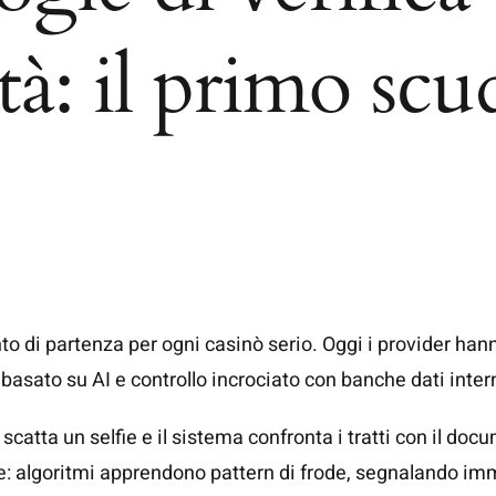
ità: il primo sc
o di partenza per ogni casinò serio. Oggi i provider hann
basato su AI e controllo incrociato con banche dati inter
 scatta un selfie e il sistema confronta i tratti con il doc
le: algoritmi apprendono pattern di frode, segnalando im