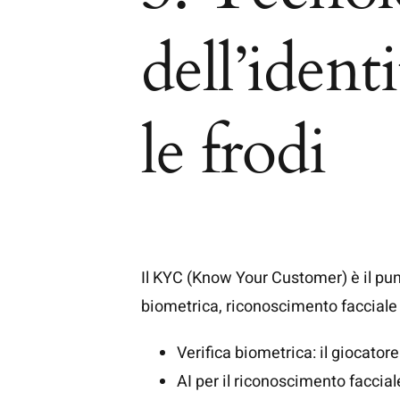
dell’ident
le frodi
Il KYC (Know Your Customer) è il punt
biometrica, riconoscimento facciale 
Verifica biometrica: il giocatore
AI per il riconoscimento faccia