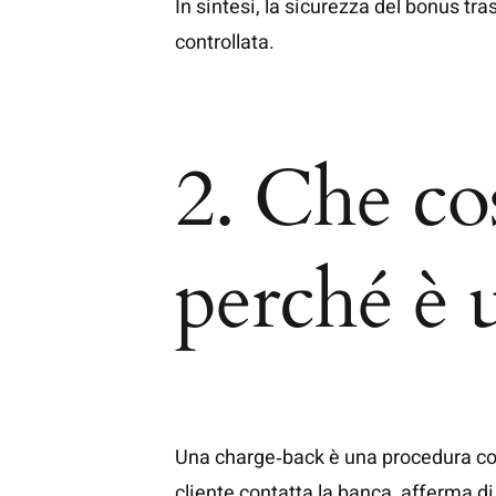
In sintesi, la sicurezza del bonus tr
controllata.
2. Che co
perché è u
Una charge‑back è una procedura con c
cliente contatta la banca, afferma di