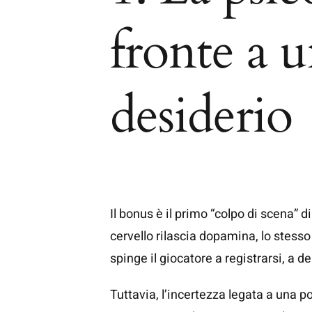
fronte a u
desiderio
Il bonus è il primo “colpo di scena” 
cervello rilascia dopamina, lo stes
spinge il giocatore a registrarsi, a d
Tuttavia, l’incertezza legata a una 