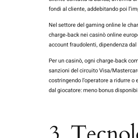
fondi al cliente, addebitando poi l’i
Nel settore del gaming online le cha
charge‑back nei casinò online europ
account fraudolenti, dipendenza dal g
Per un casinò, ogni charge‑back compo
sanzioni del circuito Visa/Mastercard
costringendo l’operatore a ridurre o
dal giocatore: meno bonus disponibi
3. Tecnolo