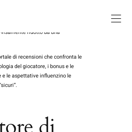
 assolute per gli operatori e per i
cia: quando un giocatore deposita
ovvisamente ridotto da una
portale di recensioni che confronta le
ologia del giocatore, i bonus e le
e le aspettative influenzino le
sicuri”.
tore di