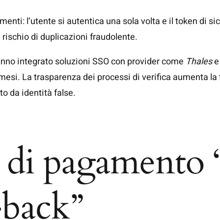
nti: l’utente si autentica una sola volta e il token di sicu
 rischio di duplicazioni fraudolente.
nno integrato soluzioni SSO con provider come
Thales
e
mesi. La trasparenza dei processi di verifica aumenta la 
to da identità false.
 di pagamento 
‑back”