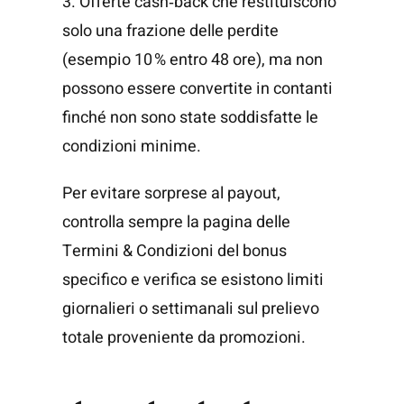
3. Offerte cash‑back che restituiscono
solo una frazione delle perdite
(esempio 10 % entro 48 ore), ma non
possono essere convertite in contanti
finché non sono state soddisfatte le
condizioni minime.
Per evitare sorprese al payout,
controlla sempre la pagina delle
Termini & Condizioni del bonus
specifico e verifica se esistono limiti
giornalieri o settimanali sul prelievo
totale proveniente da promozioni.