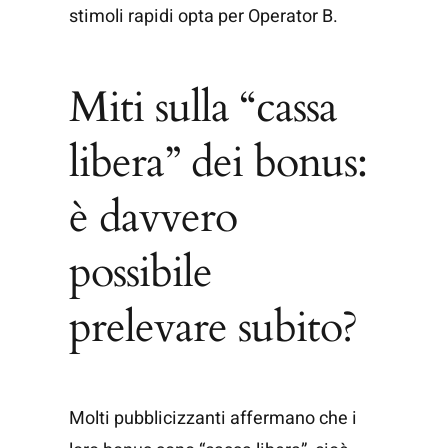
stimoli rapidi opta per Operator B.
Miti sulla “cassa
libera” dei bonus:
è davvero
possibile
prelevare subito?
Molti pubblicizzanti affermano che i