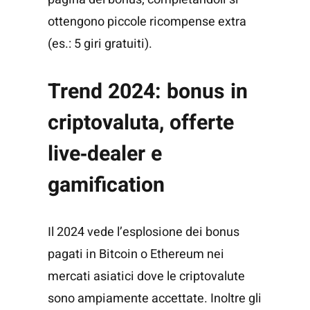
ottengono piccole ricompense extra
(es.: 5 giri gratuiti).
Trend 2024: bonus in
criptovaluta, offerte
live‑dealer e
gamification
Il 2024 vede l’esplosione dei bonus
pagati in Bitcoin o Ethereum nei
mercati asiatici dove le criptovalute
sono ampiamente accettate. Inoltre gli