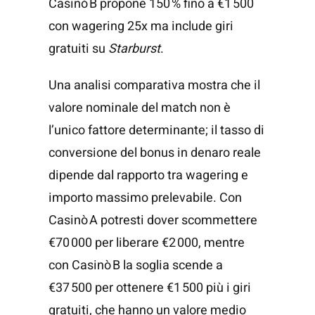
Casinò B propone 150 % fino a €1 500
con wagering 25x ma include giri
gratuiti su
Starburst
.
Una analisi comparativa mostra che il
valore nominale del match non è
l’unico fattore determinante; il tasso di
conversione del bonus in denaro reale
dipende dal rapporto tra wagering e
importo massimo prelevabile. Con
Casinò A potresti dover scommettere
€70 000 per liberare €2 000, mentre
con Casinò B la soglia scende a
€37 500 per ottenere €1 500 più i giri
gratuiti, che hanno un valore medio