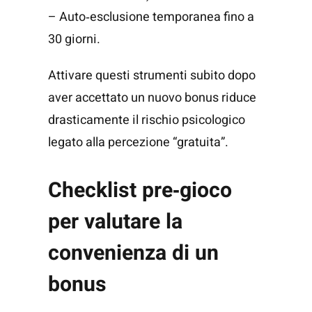
– Auto‑esclusione temporanea fino a
30 giorni.
Attivare questi strumenti subito dopo
aver accettato un nuovo bonus riduce
drasticamente il rischio psicologico
legato alla percezione “gratuita”.
Checklist pre‑gioco
per valutare la
convenienza di un
bonus