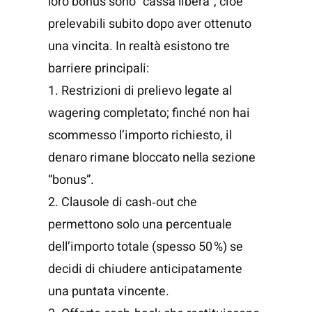
loro bonus sono “cassa libera”, cioè
prelevabili subito dopo aver ottenuto
una vincita. In realtà esistono tre
barriere principali:
1. Restrizioni di prelievo legate al
wagering completato; finché non hai
scommesso l’importo richiesto, il
denaro rimane bloccato nella sezione
“bonus”.
2. Clausole di cash‑out che
permettono solo una percentuale
dell’importo totale (spesso 50 %) se
decidi di chiudere anticipatamente
una puntata vincente.