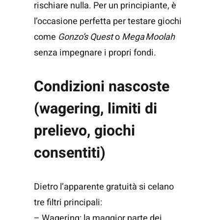
rischiare nulla. Per un principiante, è
l’occasione perfetta per testare giochi
come
Gonzo’s Quest
o
Mega Moolah
senza impegnare i propri fondi.
Condizioni nascoste
(wagering, limiti di
prelievo, giochi
consentiti)
Dietro l’apparente gratuità si celano
tre filtri principali:
– Wagering: la maggior parte dei