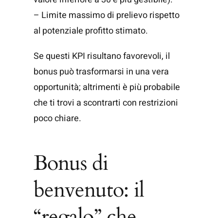
– Limite massimo di prelievo rispetto
al potenziale profitto stimato.
Se questi KPI risultano favorevoli, il
bonus può trasformarsi in una vera
opportunità; altrimenti è più probabile
che ti trovi a scontrarti con restrizioni
poco chiare.
Bonus di
benvenuto: il
“regalo” che