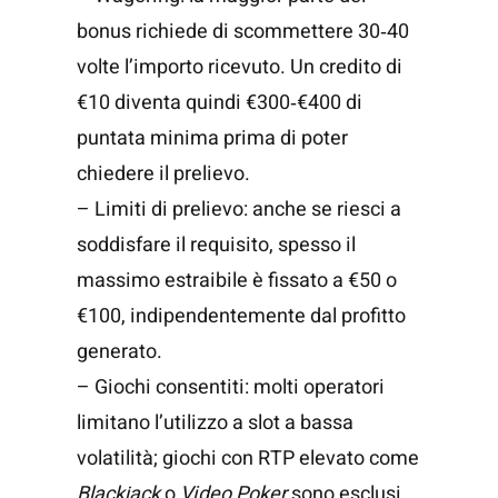
bonus richiede di scommettere 30‑40
volte l’importo ricevuto. Un credito di
€10 diventa quindi €300‑€400 di
puntata minima prima di poter
chiedere il prelievo.
– Limiti di prelievo: anche se riesci a
soddisfare il requisito, spesso il
massimo estraibile è fissato a €50 o
€100, indipendentemente dal profitto
generato.
– Giochi consentiti: molti operatori
limitano l’utilizzo a slot a bassa
volatilità; giochi con RTP elevato come
Blackjack
o
Video Poker
sono esclusi,