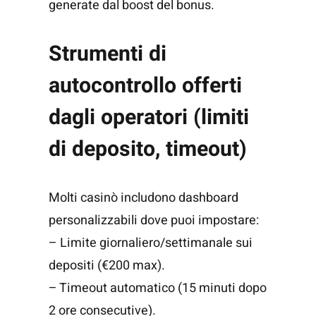
generate dal boost del bonus.
Strumenti di
autocontrollo offerti
dagli operatori (limiti
di deposito, timeout)
Molti casinò includono dashboard
personalizzabili dove puoi impostare:
– Limite giornaliero/settimanale sui
depositi (€200 max).
– Timeout automatico (15 minuti dopo
2 ore consecutive).