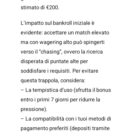
stimato di €200.
L’impatto sul bankroll iniziale è
evidente: accettare un match elevato
ma con wagering alto può spingerti
verso il “chasing”, ovvero la ricerca
disperata di puntate alte per
soddisfare i requisiti. Per evitare
questa trappola, considera:
– La tempistica d’uso (sfrutta il bonus
entro i primi 7 giorni per ridurre la
pressione).
– La compatibilità con i tuoi metodi di
pagamento preferiti (depositi tramite