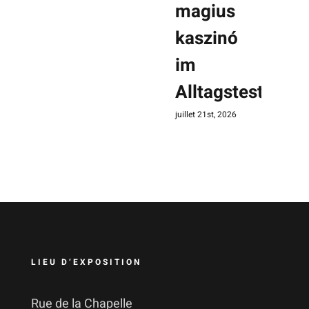
magius
kaszinó
im
Alltagstest
juillet 21st, 2026
LIEU D’EXPOSITION
Rue de la Chapelle