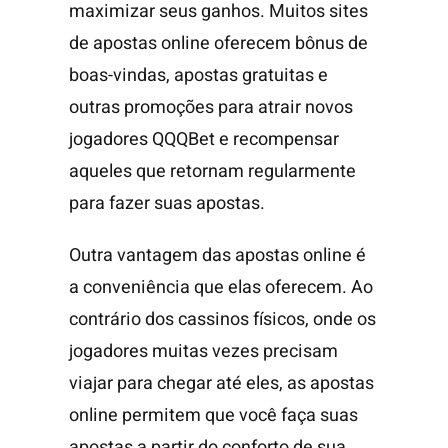
maximizar seus ganhos. Muitos sites
de apostas online oferecem bônus de
boas-vindas, apostas gratuitas e
outras promoções para atrair novos
jogadores
QQQBet
e recompensar
aqueles que retornam regularmente
para fazer suas apostas.
Outra vantagem das apostas online é
a conveniência que elas oferecem. Ao
contrário dos cassinos físicos, onde os
jogadores muitas vezes precisam
viajar para chegar até eles, as apostas
online permitem que você faça suas
apostas a partir do conforto de sua