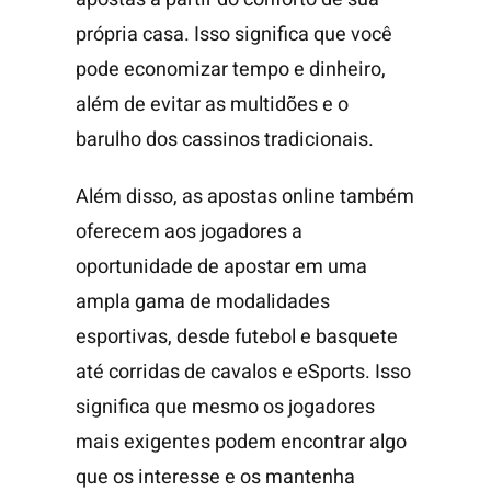
própria casa. Isso significa que você
pode economizar tempo e dinheiro,
além de evitar as multidões e o
barulho dos cassinos tradicionais.
Além disso, as apostas online também
oferecem aos jogadores a
oportunidade de apostar em uma
ampla gama de modalidades
esportivas, desde futebol e basquete
até corridas de cavalos e eSports. Isso
significa que mesmo os jogadores
mais exigentes podem encontrar algo
que os interesse e os mantenha