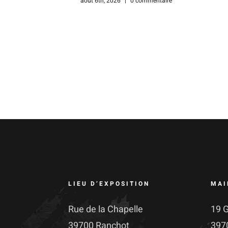
août 6th, 2026
|
0 commentaire
LIEU D’EXPOSITION
MAI
Rue de la Chapelle
19 
39700 Ranchot
397