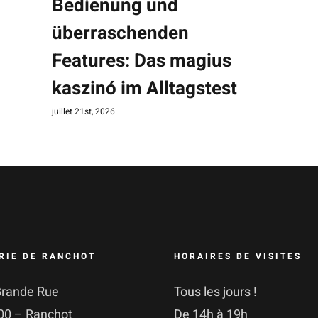
Bedienung und
überraschenden
Features: Das magius
kaszinó im Alltagstest
juillet 21st, 2026
RIE DE RANCHOT
HORAIRES DE VISITES
Grande Rue
Tous les jours !
00 – Ranchot
De 14h à 19h