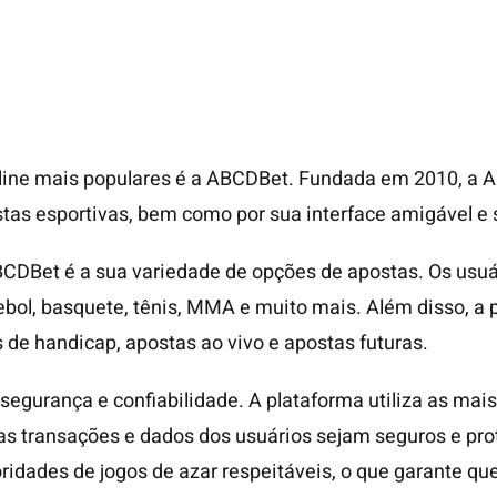
nando cada vez mais populares entre os fãs de esportes
ormas de apostas online, ficou mais fácil do que nunca a
line mais populares é a ABCDBet. Fundada em 2010, a A
as esportivas, bem como por sua interface amigável e 
BCDBet é a sua variedade de opções de apostas. Os us
tebol, basquete, tênis, MMA e muito mais. Além disso, a
de handicap, apostas ao vivo e apostas futuras.
egurança e confiabilidade. A plataforma utiliza as mais
s as transações e dados dos usuários sejam seguros e pr
ridades de jogos de azar respeitáveis, o que garante q