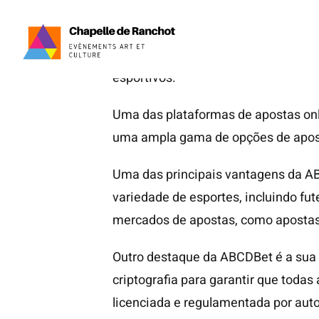
Passer
As apostas esportivas estão se tor
au
a ascensão da internet e das plataf
contenu
esportivos.
Uma das plataformas de apostas on
uma ampla gama de opções de apost
Uma das principais vantagens da A
variedade de esportes, incluindo fu
mercados de apostas, como apostas 
Outro destaque da ABCDBet é a sua s
criptografia para garantir que toda
licenciada e regulamentada por auto