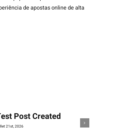
riência de apostas online de alta
est Post Created
Navegar
y sorpre
illet 21st, 2026