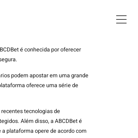
 e apostadores de todo o mundo. Com
postar em jogos e eventos
BCDBet é conhecida por oferecer
segura.
uários podem apostar em uma grande
 plataforma oferece uma série de
 recentes tecnologias de
otegidos. Além disso, a ABCDBet é
ue a plataforma opere de acordo com