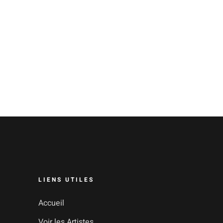
ritmo e
juillet 21st, 2026
LIENS UTILES
Accueil
Voir les Artistes