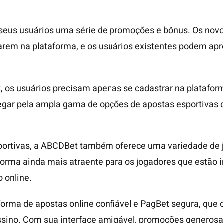
 seus usuários uma série de promoções e bônus. Os no
arem na plataforma, e os usuários existentes podem apr
 os usuários precisam apenas se cadastrar na platafor
vegar pela ampla gama de opções de apostas esportivas d
ortivas, a ABCDBet também oferece uma variedade de jo
ataforma ainda mais atraente para os jogadores que estã
 online.
orma de apostas online confiável e
PagBet
segura, que 
ssino. Com sua interface amigável, promoções generosas