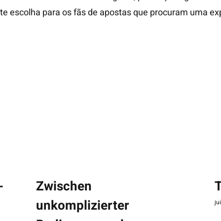
e escolha para os fãs de apostas que procuram uma expe
-
Zwischen
T
unkomplizierter
ju