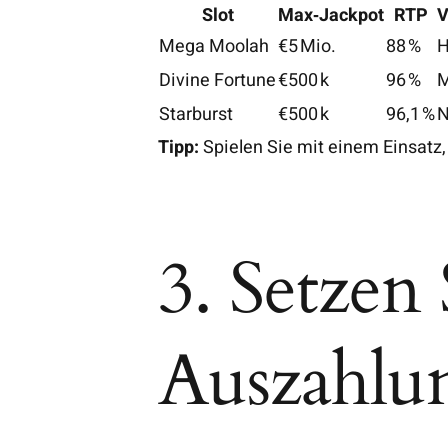
Slot
Max‑Jackpot
RTP
V
Mega Moolah
€5 Mio.
88 %
H
Divine Fortune
€500 k
96 %
M
Starburst
€500 k
96,1 %
N
Tipp:
Spielen Sie mit einem Einsatz
3. Setzen 
Auszahlu