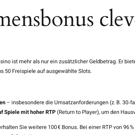
ensbonus clev
no ist mehr als nur ein zusätzlicher Geldbetrag. Er biet
us 50 Freispiele auf ausgewählte Slots.
gen
– insbesondere die Umsatzanforderungen (z. B. 30‑f
uf Spiele mit hoher RTP
(Return to Player), um den Hausv
rhalten Sie weitere 100 € Bonus. Bei einer RTP von 96 % 