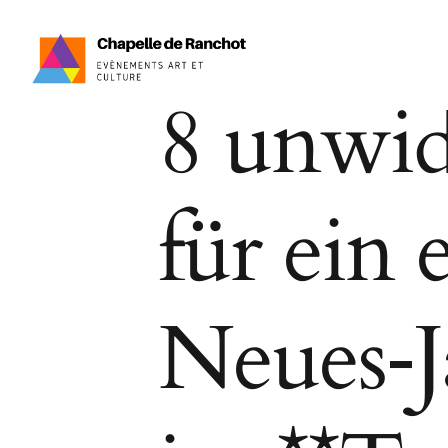
Passer
au
contenu
8 unwid
für ein 
Neues‑J