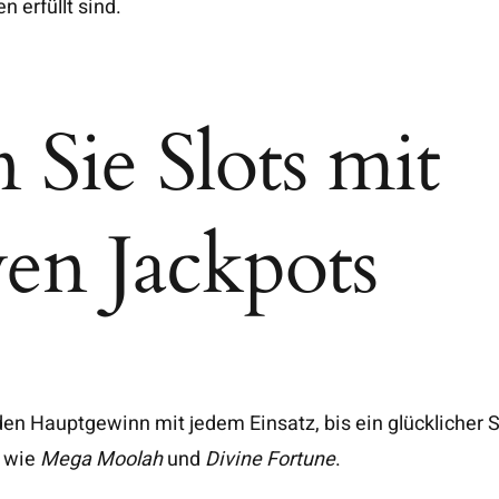
 erfüllt sind.
 Sie Slots mit
ven Jackpots
en Hauptgewinn mit jedem Einsatz, bis ein glücklicher 
r wie
Mega Moolah
und
Divine Fortune
.