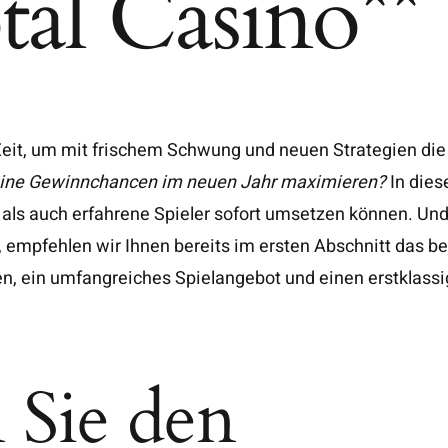
tal Casino**
Zeit, um mit frischem Schwung und neuen Strategien die
eine Gewinnchancen im neuen Jahr maximieren?
In dies
 als auch erfahrene Spieler sofort umsetzen können. Und
, empfehlen wir Ihnen bereits im ersten Abschnitt das 
en, ein umfangreiches Spielangebot und einen erstklass
 Sie den