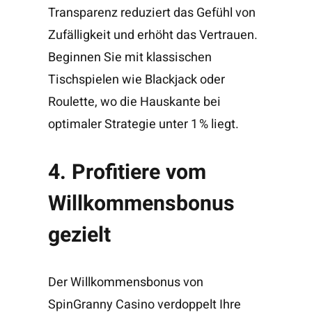
Transparenz reduziert das Gefühl von
Zufälligkeit und erhöht das Vertrauen.
Beginnen Sie mit klassischen
Tischspielen wie Blackjack oder
Roulette, wo die Hauskante bei
optimaler Strategie unter 1 % liegt.
4. Profitiere vom
Willkommensbonus
gezielt
Der Willkommensbonus von
SpinGranny Casino verdoppelt Ihre