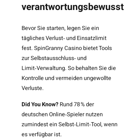
verantwortungsbewusst
Bevor Sie starten, legen Sie ein
tägliches Verlust‑ und Einsatzlimit
fest. SpinGranny Casino bietet Tools
zur Selbstausschluss‑ und
Limit‑Verwaltung. So behalten Sie die
Kontrolle und vermeiden ungewollte
Verluste.
Did You Know?
Rund 78 % der
deutschen Online‑Spieler nutzen
zumindest ein Selbst‑Limit‑Tool, wenn
es verfügbar ist.