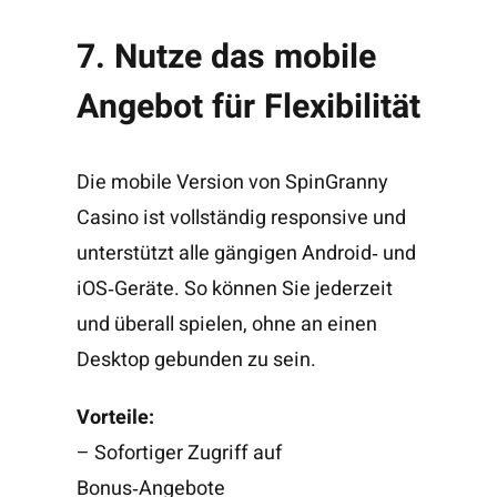
7. Nutze das mobile
Angebot für Flexibilität
Die mobile Version von SpinGranny
Casino ist vollständig responsive und
unterstützt alle gängigen Android‑ und
iOS‑Geräte. So können Sie jederzeit
und überall spielen, ohne an einen
Desktop gebunden zu sein.
Vorteile:
– Sofortiger Zugriff auf
Bonus‑Angebote