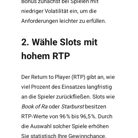
Bonus zunächst bei Spielen mit
niedriger Volatilität ein, um die
Anforderungen leichter zu erfüllen.
2. Wähle Slots mit
hohem RTP
Der Return to Player (RTP) gibt an, wie
viel Prozent des Einsatzes langfristig
an die Spieler zurückfließen. Slots wie
Book of Ra
oder
Starburst
besitzen
RTP‑Werte von 96 % bis 96,5 %. Durch
die Auswahl solcher Spiele erhöhen
Sie statistisch Ihre Gewinnchance.