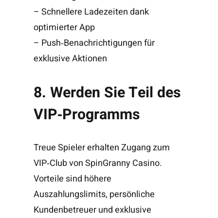
– Schnellere Ladezeiten dank
optimierter App
– Push‑Benachrichtigungen für
exklusive Aktionen
8. Werden Sie Teil des
VIP‑Programms
Treue Spieler erhalten Zugang zum
VIP‑Club von SpinGranny Casino.
Vorteile sind höhere
Auszahlungslimits, persönliche
Kundenbetreuer und exklusive