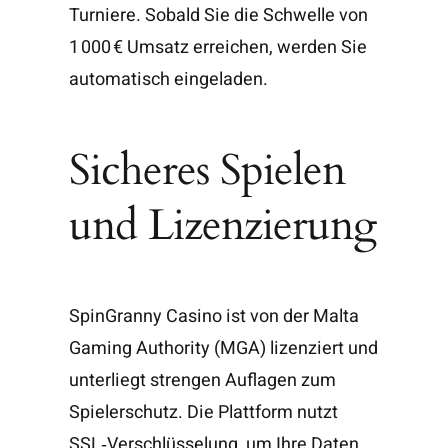
Turniere. Sobald Sie die Schwelle von
1 000 € Umsatz erreichen, werden Sie
automatisch eingeladen.
Sicheres Spielen
und Lizenzierung
SpinGranny Casino ist von der Malta
Gaming Authority (MGA) lizenziert und
unterliegt strengen Auflagen zum
Spielerschutz. Die Plattform nutzt
SSL‑Verschlüsselung, um Ihre Daten