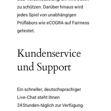
zu schützen. Darüber hinaus wird
jedes Spiel von unabhängigen
Prüflabors wie eCOGRA auf Fairness
getestet.
Kundenservice
und Support
Ein schneller, deutschsprachiger
Live‑Chat steht Ihnen
24 Stunden‑täglich zur Verfügung.