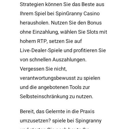
Strategien können Sie das Beste aus
Ihrem Spiel bei SpinGranny Casino
herausholen. Nutzen Sie den Bonus
ohne Einzahlung, wählen Sie Slots mit
hohem RTP, setzen Sie auf
Live‑Dealer‑Spiele und profitieren Sie
von schnellen Auszahlungen.
Vergessen Sie nicht,
verantwortungsbewusst zu spielen
und die angebotenen Tools zur
Selbsteinschränkung zu nutzen.
Bereit, das Gelernte in die Praxis
umzusetzen?
spiele bei Spingranny