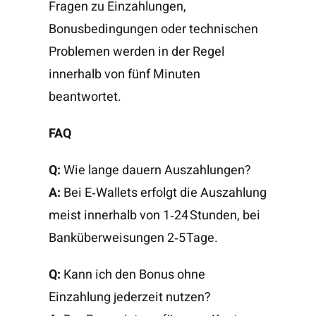
Fragen zu Einzahlungen,
Bonusbedingungen oder technischen
Problemen werden in der Regel
innerhalb von fünf Minuten
beantwortet.
FAQ
Q:
Wie lange dauern Auszahlungen?
A:
Bei E‑Wallets erfolgt die Auszahlung
meist innerhalb von 1‑24 Stunden, bei
Banküberweisungen 2‑5 Tage.
Q:
Kann ich den Bonus ohne
Einzahlung jederzeit nutzen?