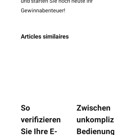
und starten Sie noch heute Ihr
Gewinnabenteuer!
Articles similaires
So
Zwischen
verifizieren
unkomplizierter
Sie Ihre E-
Bedienung
j