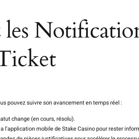
 les Notificatio
 Ticket
us pouvez suivre son avancement en temps réel :
atut change (en cours, résolu).
 via l’application mobile de Stake Casino pour rester in
es de pièces justificatives pour accélérer le processu