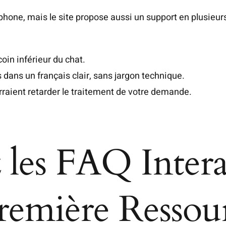
hone, mais le site propose aussi un support en plusieurs 
oin inférieur du chat.
dans un français clair, sans jargon technique.
rraient retarder le traitement de votre demande.
z les FAQ Intera
emière Ressou