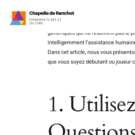
Passer
Lorsque vous débutez sur un casino e
au
rapidement si quelque chose ne va p
contenu
génériques qui ne résolvent pas le p
intelligemment l’assistance humaine 
Dans cet article, nous vous présenton
que vous soyez débutant ou joueur 
1. Utilise
Question