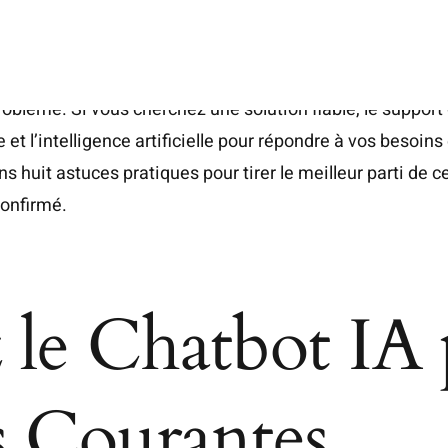
n ligne, l’une des premières questions qui surgit est : «
as ? ». Beaucoup de joueurs rencontrent des délais de r
roblème. Si vous cherchez une solution fiable, le support
et l’intelligence artificielle pour répondre à vos besoi
s huit astuces pratiques pour tirer le meilleur parti de ce
confirmé.
z le Chatbot IA 
s Courantes