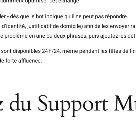
i comment optimiser cet échange :
ler » dès que le bot indique qu’il ne peut pas répondre.
’identité, justificatif de domicile) afin de les envoyer 
z le problème en une ou deux phrases, puis ajoutez les dét
sont disponibles 24 h/24, même pendant les fêtes de fin 
e forte affluence.
ez du Support M