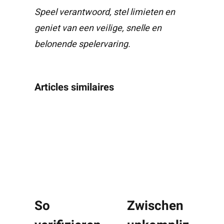
Speel verantwoord, stel limieten en
geniet van een veilige, snelle en
belonende spelervaring.
Articles similaires
So
Zwischen