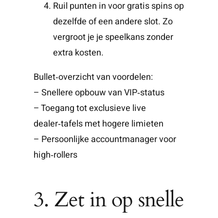
Ruil punten in voor gratis spins op
dezelfde of een andere slot. Zo
vergroot je je speelkans zonder
extra kosten.
Bullet‑overzicht van voordelen:
– Snellere opbouw van VIP‑status
– Toegang tot exclusieve live
dealer‑tafels met hogere limieten
– Persoonlijke accountmanager voor
high‑rollers
3. Zet in op snelle