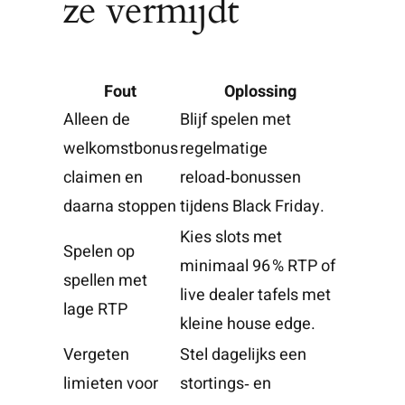
ze vermijdt
Fout
Oplossing
Alleen de
Blijf spelen met
welkomstbonus
regelmatige
claimen en
reload‑bonussen
daarna stoppen
tijdens Black Friday.
Kies slots met
Spelen op
minimaal 96 % RTP of
spellen met
live dealer tafels met
lage RTP
kleine house edge.
Vergeten
Stel dagelijks een
limieten voor
stortings‑ en