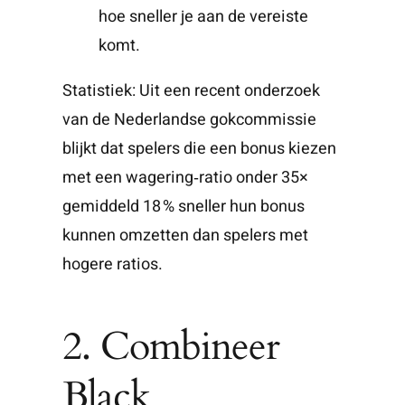
hoe sneller je aan de vereiste
komt.
Statistiek: Uit een recent onderzoek
van de Nederlandse gokcommissie
blijkt dat spelers die een bonus kiezen
met een wagering‑ratio onder 35×
gemiddeld 18 % sneller hun bonus
kunnen omzetten dan spelers met
hogere ratios.
2. Combineer
Black