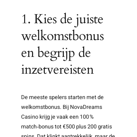
1. Kies de juiste
welkomstbonus
en begrijp de
inzetvereisten
De meeste spelers starten met de
welkomstbonus. Bij NovaDreams
Casino krijg je vaak een 100 %
match‑bonus tot €500 plus 200 gratis
spins. Dat klinkt aantrekkelijk, maar de