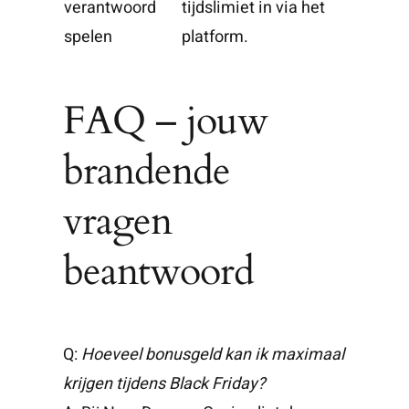
verantwoord
tijdslimiet in via het
spelen
platform.
FAQ – jouw
brandende
vragen
beantwoord
Q:
Hoeveel bonusgeld kan ik maximaal
krijgen tijdens Black Friday?