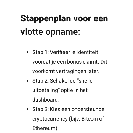
Stappenplan voor een
vlotte opname:
Stap 1: Verifieer je identiteit
voordat je een bonus claimt. Dit
voorkomt vertragingen later.
Stap 2: Schakel de “snelle
uitbetaling” optie in het
dashboard.
Stap 3: Kies een ondersteunde
cryptocurrency (bijv. Bitcoin of
Ethereum).