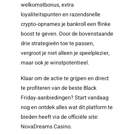
welkomstbonus, extra
loyaliteitspunten en razendsnelle
crypto‑opnames je bankroll een flinke
boost te geven. Door de bovenstaande
drie strategieën toe te passen,
vergroot je niet alleen je speelplezier,
maar ook je winstpotentieel.
Klaar om de actie te grijpen en direct
te profiteren van de beste Black
Friday‑aanbiedingen? Start vandaag
nog en ontdek alles wat dit platform te
bieden heeft via de officiële site:
NovaDreams Casino
.