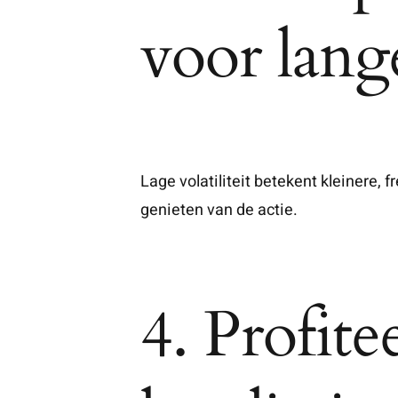
voor lange
Lage volatiliteit betekent kleinere, 
genieten van de actie.
4. Profite