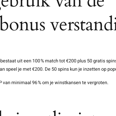
ebruik van de
bonus verstand
estaat uit een 100 % match tot €200 plus 50 gratis spin
dan speel je met €200. De 50 spins kun je inzetten op pop
TP van minimaal 96 % om je winstkansen te vergroten.