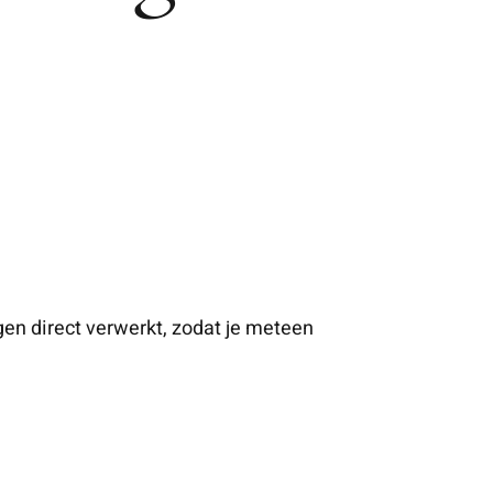
en direct verwerkt, zodat je meteen