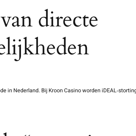
 van directe
elijkheden
de in Nederland. Bij Kroon Casino worden iDEAL‑storting