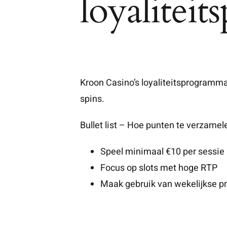
loyalitei
Kroon Casino’s loyaliteitsprogramma 
spins.
Bullet list – Hoe punten te verzamel
Speel minimaal €10 per sessie
Focus op slots met hoge RTP
Maak gebruik van wekelijkse p