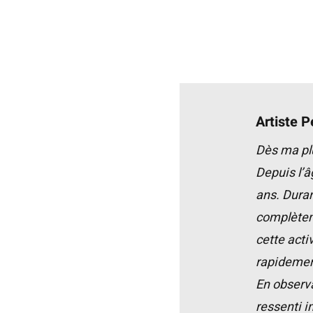
Artiste 
Dès ma plu
Depuis l’â
ans. Duran
complèteme
cette acti
rapidemen
En observa
ressenti 