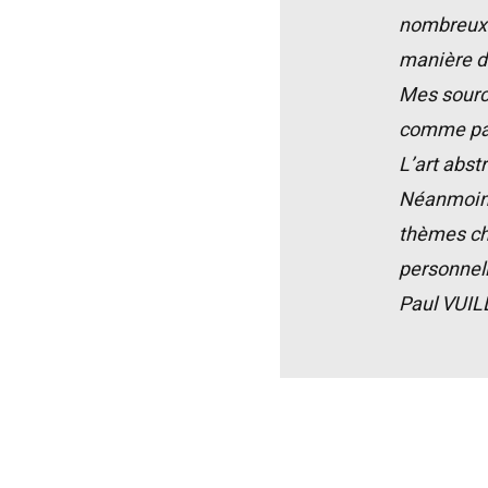
nombreux e
manière de
Mes source
comme pay
L’art abst
Néanmoins 
thèmes cho
personnell
Paul VUIL