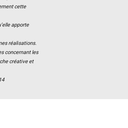
vement cette
’elle apporte
es réalisations.
es concernant les
che créative et
14