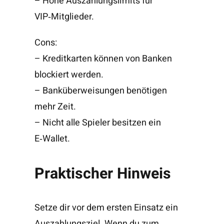
– Hohe Auszahlungslimits für
VIP‑Mitglieder.
Cons:
– Kreditkarten können von Banken
blockiert werden.
– Banküberweisungen benötigen
mehr Zeit.
– Nicht alle Spieler besitzen ein
E‑Wallet.
Praktischer Hinweis
Setze dir vor dem ersten Einsatz ein
Auszahlungsziel. Wenn du zum