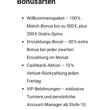
Bonusarten
Willkommenspaket – 100 %
Match‑Bonus bis zu 500 €, plus
200 € Gratis‑Spins.
Einzahlungs‑Boost – 50 % extra
Bonus bei jeder zweiten
Einzahlung im Monat.
Cashback‑Aktion – 10 %
Verlust‑Rückzahlung jeden
Freitag.
VIP‑Belohnungen – exklusive
Turniere und persönliche
Account‑Manager ab Stufe 10.