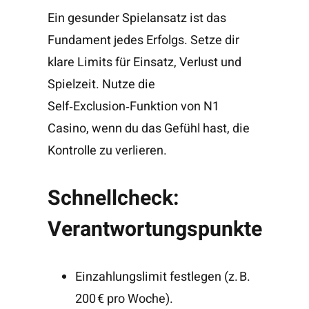
Ein gesunder Spielansatz ist das
Fundament jedes Erfolgs. Setze dir
klare Limits für Einsatz, Verlust und
Spielzeit. Nutze die
Self‑Exclusion‑Funktion von N1
Casino, wenn du das Gefühl hast, die
Kontrolle zu verlieren.
Schnellcheck:
Verantwortungspunkte
Einzahlungslimit festlegen (z. B.
200 € pro Woche).