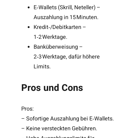
E‑Wallets (Skrill, Neteller) –
Auszahlung in 15 Minuten.
Kredit‑/Debitkarten –
1‑2 Werktage.
Banküberweisung –
2‑3 Werktage, dafür höhere
Limits.
Pros und Cons
Pros:
– Sofortige Auszahlung bei E‑Wallets.
– Keine versteckten Gebühren.