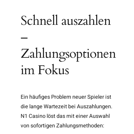
Schnell auszahlen
–
Zahlungsoptionen
im Fokus
Ein häufiges Problem neuer Spieler ist
die lange Wartezeit bei Auszahlungen.
N1 Casino löst das mit einer Auswahl
von sofortigen Zahlungsmethoden: