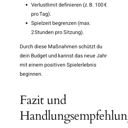
Verlustlimit definieren (z. B. 100 €
pro Tag).
Spielzeit begrenzen (max.
2 Stunden pro Sitzung).
Durch diese Maßnahmen schützt du
dein Budget und kannst das neue Jahr
mit einem positiven Spielerlebnis
beginnen.
Fazit und
Handlungsempfehlun