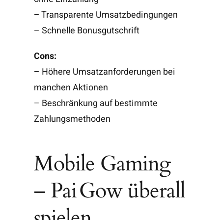
– Transparente Umsatzbedingungen
– Schnelle Bonusgutschrift
Cons:
– Höhere Umsatzanforderungen bei
manchen Aktionen
– Beschränkung auf bestimmte
Zahlungsmethoden
Mobile Gaming
– Pai Gow überall
spielen