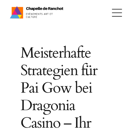
Passer
au
contenu
Meisterhafte
Strategien für
Pai Gow bei
Dragonia
Casino – Ihr