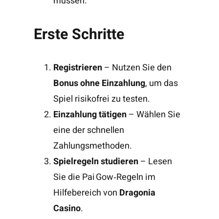
müssen.
Erste Schritte
Registrieren
– Nutzen Sie den
Bonus ohne Einzahlung
, um das
Spiel risikofrei zu testen.
Einzahlung tätigen
– Wählen Sie
eine der schnellen
Zahlungsmethoden.
Spielregeln studieren
– Lesen
Sie die Pai Gow‑Regeln im
Hilfebereich von
Dragonia
Casino
.