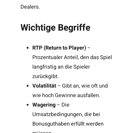
Dealers.
Wichtige Begriffe
RTP (Return to Player)
–
Prozentualer Anteil, den das Spiel
langfristig an die Spieler
zurückgibt.
Volatilität
– Gibt an, wie oft und
wie hoch Gewinne ausfallen.
Wagering
– Die
Umsatzbedingungen, die bei
Bonusguthaben erfüllt werden