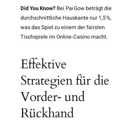
Did You Know?
Bei Pai Gow beträgt die
durchschnittliche Hauskante nur 1,5 %,
was das Spiel zu einem der fairsten
Tischspiele im Online‑Casino macht.
Effektive
Strategien für die
Vorder‑ und
Rückhand