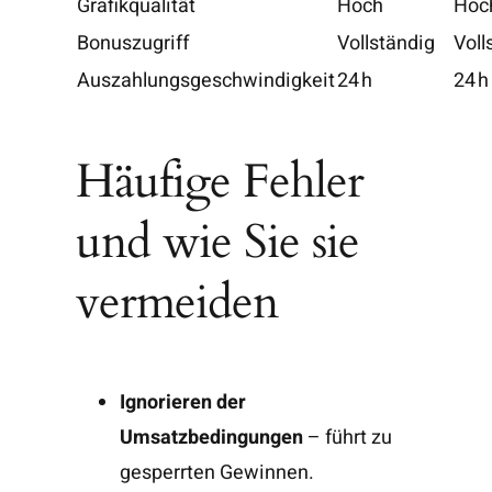
Grafikqualität
Hoch
Hoc
Bonuszugriff
Vollständig
Voll
Auszahlungsgeschwindigkeit
24 h
24 h
Häufige Fehler
und wie Sie sie
vermeiden
Ignorieren der
Umsatzbedingungen
– führt zu
gesperrten Gewinnen.