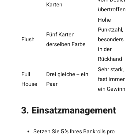
Karten
übertroffen
Hohe
Punktzahl,
Fünf Karten
Flush
besonders
derselben Farbe
in der
Rückhand
Sehr stark,
Full
Drei gleiche + ein
fast immer
House
Paar
ein Gewinn
3. Einsatzmanagement
Setzen Sie
5 %
Ihres Bankrolls pro