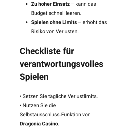
Zu hoher Einsatz
– kann das
Budget schnell leeren.
Spielen ohne Limits
– erhöht das
Risiko von Verlusten.
Checkliste für
verantwortungsvolles
Spielen
• Setzen Sie tägliche Verlustlimits.
• Nutzen Sie die
Selbstausschluss‑Funktion von
Dragonia Casino
.