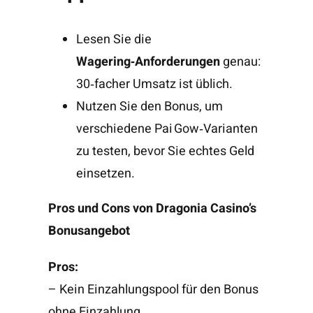
Lesen Sie die
Wagering‑Anforderungen
genau:
30‑facher Umsatz ist üblich.
Nutzen Sie den Bonus, um
verschiedene Pai Gow‑Varianten
zu testen, bevor Sie echtes Geld
einsetzen.
Pros und Cons von Dragonia Casino’s
Bonusangebot
Pros:
– Kein Einzahlungspool für den Bonus
ohne Einzahlung