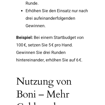
Runde.
Erhöhen Sie den Einsatz nur nach
drei aufeinanderfolgenden
Gewinnen.
Beispiel:
Bei einem Startbudget von
100 €, setzen Sie 5 € pro Hand.
Gewinnen Sie drei Runden
hintereinander, erhöhen Sie auf 6 €.
Nutzung von
Boni – Mehr