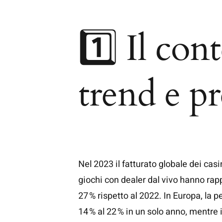
1️⃣ Il con
trend e pr
Nel 2023 il fatturato globale dei casi
giochi con dealer dal vivo hanno rapp
27 % rispetto al 2022. In Europa, la
14 % al 22 % in un solo anno, mentre i