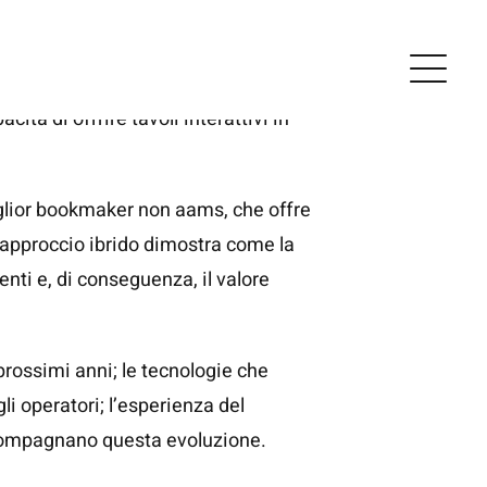
ato dei casinò online sta vivendo un
 La pandemia ha spinto i giocatori a
tà di offrire tavoli interattivi in
glior bookmaker non aams
, che offre
o approccio ibrido dimostra come la
ti e, di conseguenza, il valore
 prossimi anni; le tecnologie che
li operatori; l’esperienza del
 accompagnano questa evoluzione.