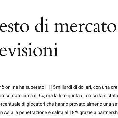
testo di mercato:
evisioni
nò online ha superato i 115 miliardi di dollari, con una cre
resentato circa il 9 %, ma la loro quota di crescita è stat
 percentuale di giocatori che hanno provato almeno una ses
n Asia la penetrazione è salita al 18 % grazie a partnershi