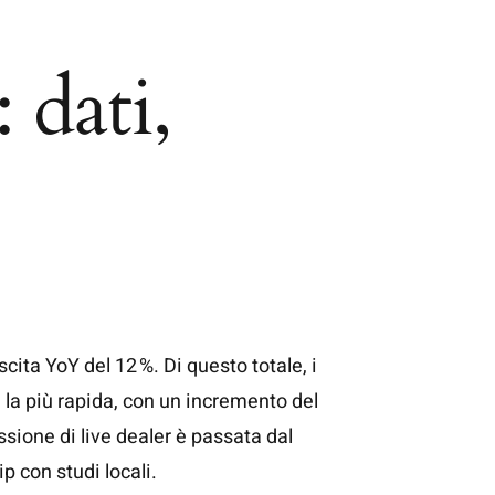
 dati,
scita YoY del 12 %. Di questo totale, i
a la più rapida, con un incremento del
sione di live dealer è passata dal
p con studi locali.