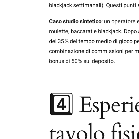
blackjack settimanali). Questi punti 
Caso studio sintetico
: un operatore 
roulette, baccarat e blackjack. Dopo
del 35 % del tempo medio di gioco pe
combinazione di commissioni per man
bonus di 50 % sul deposito.
4️⃣ Esperi
tavolo fisi