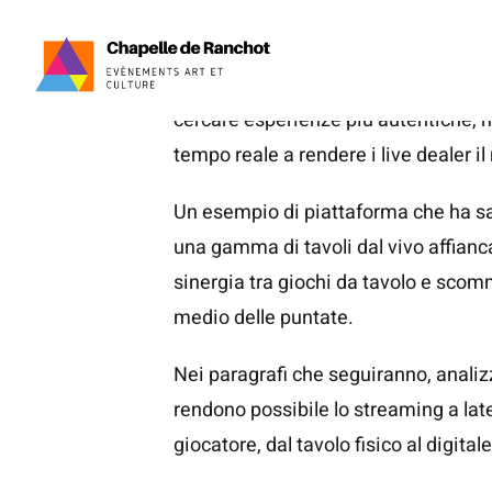
Passer
Il 2024 ha confermato quello che mol
au
vero e proprio boom, alimentato da u
contenu
cercare esperienze più autentiche, ma
tempo reale a rendere i live dealer i
Un esempio di piattaforma che ha sap
una gamma di tavoli dal vivo affianc
sinergia tra giochi da tavolo e sco
medio delle puntate.
Nei paragrafi che seguiranno, analizz
rendono possibile lo streaming a laten
giocatore, dal tavolo fisico al digit