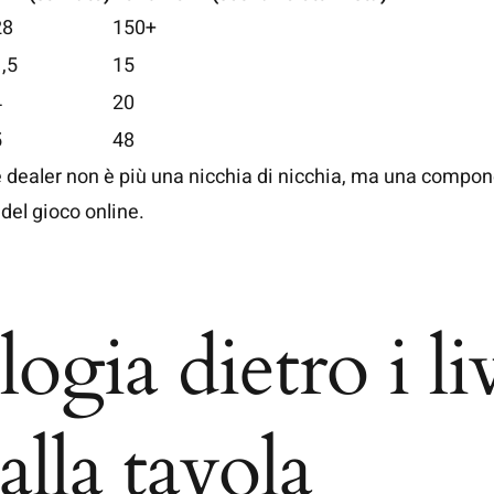
28
150+
,5
15
4
20
5
48
 dealer non è più una nicchia di nicchia, ma una compon
el gioco online.
ogia dietro i li
alla tavola