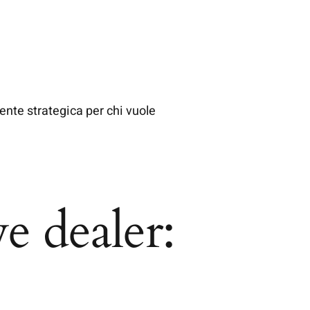
ente strategica per chi vuole
ve dealer: