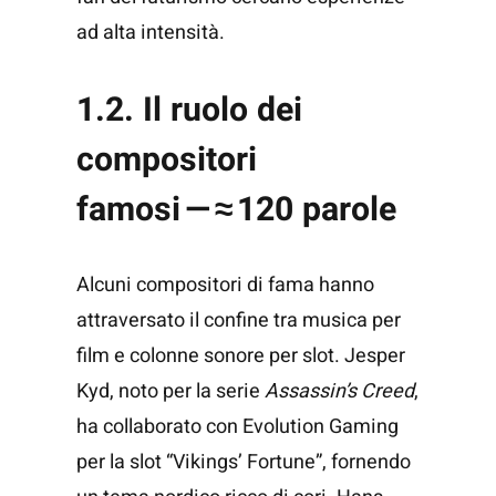
ad alta intensità.
1.2. Il ruolo dei
compositori
famosi — ≈ 120 parole
Alcuni compositori di fama hanno
attraversato il confine tra musica per
film e colonne sonore per slot. Jesper
Kyd, noto per la serie
Assassin’s Creed
,
ha collaborato con Evolution Gaming
per la slot “Vikings’ Fortune”, fornendo