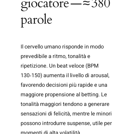
giocatore — ≈ 380
parole
Il cervello umano risponde in modo
prevedibile a ritmo, tonalità e
ripetizione. Un beat veloce (BPM
130‑150) aumenta il livello di arousal,
favorendo decisioni più rapide e una
maggiore propensione al betting. Le
tonalità maggiori tendono a generare
sensazioni di felicità, mentre le minori
possono introdurre suspense, utile per
momenti di alta volatilità.