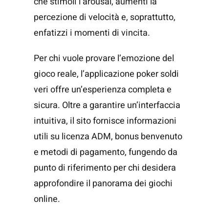
che stimoli l’arousal, aumenti la
percezione di velocità e, soprattutto,
enfatizzi i momenti di vincita.
Per chi vuole provare l’emozione del
gioco reale, l’
applicazione poker soldi
veri
offre un’esperienza completa e
sicura. Oltre a garantire un’interfaccia
intuitiva, il sito fornisce informazioni
utili su licenza ADM, bonus benvenuto
e metodi di pagamento, fungendo da
punto di riferimento per chi desidera
approfondire il panorama dei giochi
online.