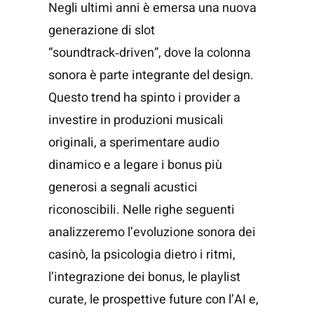
Negli ultimi anni è emersa una nuova
generazione di slot
“soundtrack‑driven”, dove la colonna
sonora è parte integrante del design.
Questo trend ha spinto i provider a
investire in produzioni musicali
originali, a sperimentare audio
dinamico e a legare i bonus più
generosi a segnali acustici
riconoscibili. Nelle righe seguenti
analizzeremo l’evoluzione sonora dei
casinò, la psicologia dietro i ritmi,
l’integrazione dei bonus, le playlist
curate, le prospettive future con l’AI e,