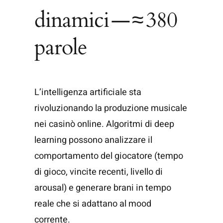
dinamici — ≈ 380
parole
L’intelligenza artificiale sta
rivoluzionando la produzione musicale
nei casinò online. Algoritmi di deep
learning possono analizzare il
comportamento del giocatore (tempo
di gioco, vincite recenti, livello di
arousal) e generare brani in tempo
reale che si adattano al mood
corrente.