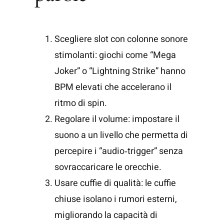
Scegliere slot con colonne sonore
stimolanti: giochi come “Mega
Joker” o “Lightning Strike” hanno
BPM elevati che accelerano il
ritmo di spin.
Regolare il volume: impostare il
suono a un livello che permetta di
percepire i “audio‑trigger” senza
sovraccaricare le orecchie.
Usare cuffie di qualità: le cuffie
chiuse isolano i rumori esterni,
migliorando la capacità di