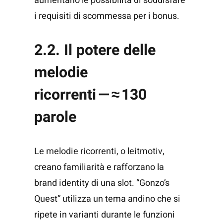
aumentano le possibilità di soddisfare
i requisiti di scommessa per i bonus.
2.2. Il potere delle
melodie
ricorrenti — ≈ 130
parole
Le melodie ricorrenti, o leitmotiv,
creano familiarità e rafforzano la
brand identity di una slot. “Gonzo’s
Quest” utilizza un tema andino che si
ripete in varianti durante le funzioni