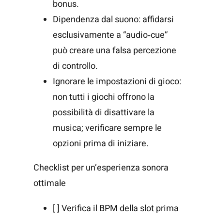
bonus.
Dipendenza dal suono: affidarsi
esclusivamente a “audio‑cue”
può creare una falsa percezione
di controllo.
Ignorare le impostazioni di gioco:
non tutti i giochi offrono la
possibilità di disattivare la
musica; verificare sempre le
opzioni prima di iniziare.
Checklist per un’esperienza sonora
ottimale
[ ] Verifica il BPM della slot prima