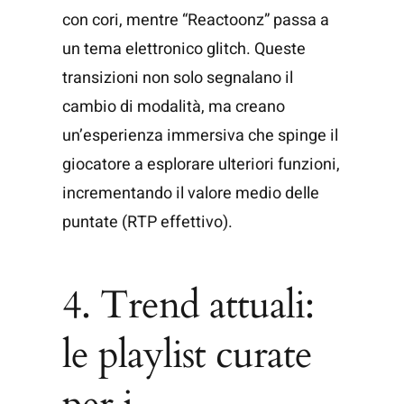
con cori, mentre “Reactoonz” passa a
un tema elettronico glitch. Queste
transizioni non solo segnalano il
cambio di modalità, ma creano
un’esperienza immersiva che spinge il
giocatore a esplorare ulteriori funzioni,
incrementando il valore medio delle
puntate (RTP effettivo).
4. Trend attuali:
le playlist curate