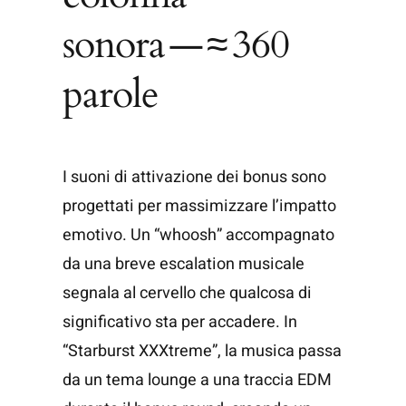
sonora — ≈ 360
parole
I suoni di attivazione dei bonus sono
progettati per massimizzare l’impatto
emotivo. Un “whoosh” accompagnato
da una breve escalation musicale
segnala al cervello che qualcosa di
significativo sta per accadere. In
“Starburst XXXtreme”, la musica passa
da un tema lounge a una traccia EDM