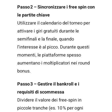
Passo 2 – Sincronizzare i free spin con
le partite chiave
Utilizzare il calendario del torneo per
attivare i giri gratuiti durante le
semifinali e la finale, quando
l’interesse è al picco. Durante questi
momenti, le piattaforme spesso
aumentano i moltiplicatori nei round
bonus.
Passo 3 – Gestire il bankroll e i
requisiti di scommessa
Dividere il valore dei free‑spin in
piccole tranche (es. 10 % per ogni