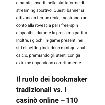
dinamici inseriti nelle piattaforme di
streaming sportivo. Questi banner si
attivano in tempo reale, mostrando un
conto alla rovescia per i free‑spin
disponibili durante la prossima partita.
Inoltre, i giochi in‑game presenti nei
siti di betting includono mini‑quiz sul
calcio, premiando gli utenti con giri
extra se rispondono correttamente.
Il ruolo dei bookmaker
tradizionali vs. i
casinò online – 110