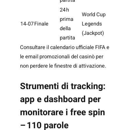
partita
24 h
World Cup
prima
14‑07
Finale
Legends
della
(Jackpot)
partita
Consultare il calendario ufficiale FIFA e
le email promozionali del casinò per
non perdere le finestre di attivazione.
Strumenti di tracking:
app e dashboard per
monitorare i free spin
– 110 parole