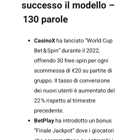
successo il modello –
130 parole
CasinoX
ha lanciato “World Cup
Bet & Spin” durante il 2022,
offrendo 30 free‑spin per ogni
scommessa di €20 su partite di
gruppo. Il tasso di conversione
dei nuovi utenti è aumentato del
22 % rispetto al trimestre
precedente.
BetPlay
ha introdotto un bonus
“Finale Jackpot” dove i giocatori