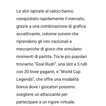
Le slot ispirate al calcio hanno
conquistato rapidamente il mercato,
grazie a una combinazione di grafica
accattivante, colonne sonore che
riprendono gli inni nazionali e
meccaniche di gioco che simulano
momenti di partita. Tra le più popolari
troviamo “Goal Rush”, una slot a 5 rulli
con 20 linee paganti, e “World Cup
Legends”, che offre una modalità
bonus dove i giocatori possono
scegliere un attaccante per
partecipare a un rigore virtuale.