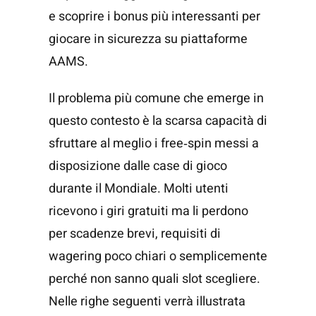
e scoprire i bonus più interessanti per
giocare in sicurezza su piattaforme
AAMS.
Il problema più comune che emerge in
questo contesto è la scarsa capacità di
sfruttare al meglio i free‑spin messi a
disposizione dalle case di gioco
durante il Mondiale. Molti utenti
ricevono i giri gratuiti ma li perdono
per scadenze brevi, requisiti di
wagering poco chiari o semplicemente
perché non sanno quali slot scegliere.
Nelle righe seguenti verrà illustrata