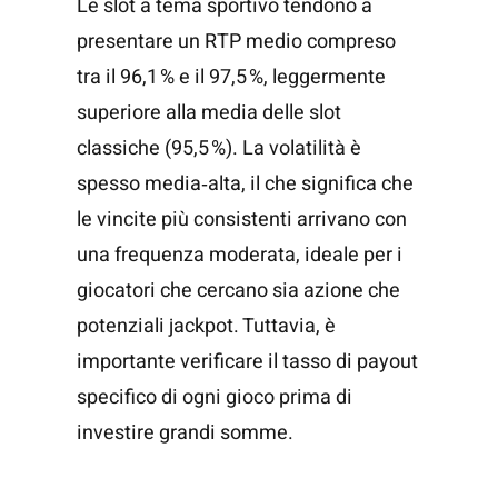
Le slot a tema sportivo tendono a
presentare un RTP medio compreso
tra il 96,1 % e il 97,5 %, leggermente
superiore alla media delle slot
classiche (95,5 %). La volatilità è
spesso media‑alta, il che significa che
le vincite più consistenti arrivano con
una frequenza moderata, ideale per i
giocatori che cercano sia azione che
potenziali jackpot. Tuttavia, è
importante verificare il tasso di payout
specifico di ogni gioco prima di
investire grandi somme.