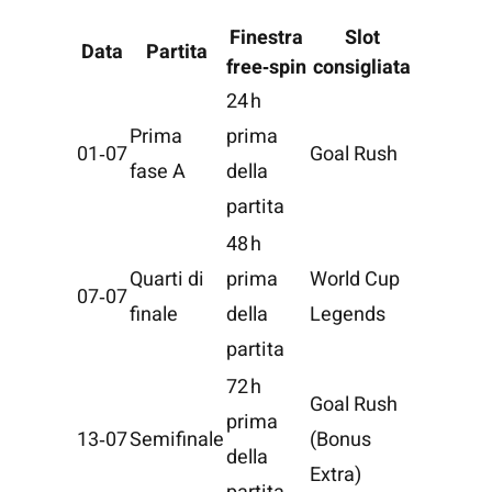
Finestra
Slot
Data
Partita
free‑spin
consigliata
24 h
Prima
prima
01‑07
Goal Rush
fase A
della
partita
48 h
Quarti di
prima
World Cup
07‑07
finale
della
Legends
partita
72 h
Goal Rush
prima
13‑07
Semifinale
(Bonus
della
Extra)