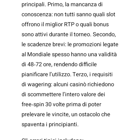
principali. Primo, la mancanza di
conoscenza: non tutti sanno quali slot
offrono il miglior RTP o quali bonus
sono attivi durante il torneo. Secondo,
le scadenze brevi: le promozioni legate
al Mondiale spesso hanno una validità
di 48‑72 ore, rendendo difficile
pianificare l’utilizzo. Terzo, i requisiti
di wagering: alcuni casinò richiedono
di scommettere l’intero valore dei
free‑spin 30 volte prima di poter
prelevare le vincite, un ostacolo che
spaventa i principianti.