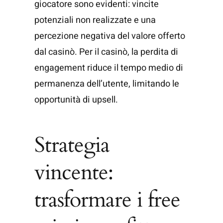
giocatore sono evidenti: vincite
potenziali non realizzate e una
percezione negativa del valore offerto
dal casinò. Per il casinò, la perdita di
engagement riduce il tempo medio di
permanenza dell’utente, limitando le
opportunità di upsell.
Strategia
vincente:
trasformare i free