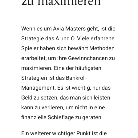
zu maximieren
Wenn es um Avia Masters geht, ist die
Strategie das A und O. Viele erfahrene
Spieler haben sich bewährt Methoden
erarbeitet, um ihre Gewinnchancen zu
maximieren. Eine der häufigsten
Strategien ist das Bankroll-
Management. Es ist wichtig, nur das
Geld zu setzen, das man sich leisten
kann zu verlieren, um nicht in eine
finanzielle Schieflage zu geraten.
Ein weiterer wichtiger Punkt ist die