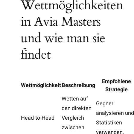
Wettmöglichkeiten
in Avia Masters
und wie man sie
findet
Empfohlene
Wettmöglichkeit
Beschreibung
Strategie
Wetten auf
Gegner
den direkten
analysieren und
Head-to-Head
Vergleich
Statistiken
zwischen
verwenden.