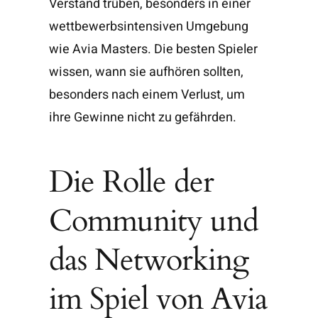
Verstand trüben, besonders in einer
wettbewerbsintensiven Umgebung
wie Avia Masters. Die besten Spieler
wissen, wann sie aufhören sollten,
besonders nach einem Verlust, um
ihre Gewinne nicht zu gefährden.
Die Rolle der
Community und
das Networking
im Spiel von Avia