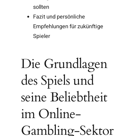
sollten
Fazit und persönliche
Empfehlungen für zukünftige
Spieler
Die Grundlagen
des Spiels und
seine Beliebtheit
im Online-
Gambling-Sektor