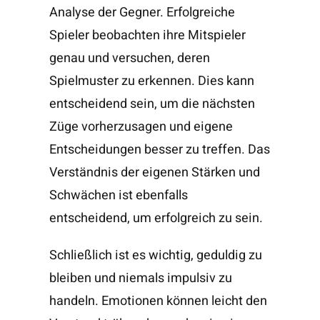
Analyse der Gegner. Erfolgreiche
Spieler beobachten ihre Mitspieler
genau und versuchen, deren
Spielmuster zu erkennen. Dies kann
entscheidend sein, um die nächsten
Züge vorherzusagen und eigene
Entscheidungen besser zu treffen. Das
Verständnis der eigenen Stärken und
Schwächen ist ebenfalls
entscheidend, um erfolgreich zu sein.
Schließlich ist es wichtig, geduldig zu
bleiben und niemals impulsiv zu
handeln. Emotionen können leicht den