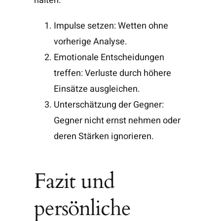
halten.
Impulse setzen: Wetten ohne
vorherige Analyse.
Emotionale Entscheidungen
treffen: Verluste durch höhere
Einsätze ausgleichen.
Unterschätzung der Gegner:
Gegner nicht ernst nehmen oder
deren Stärken ignorieren.
Fazit und
persönliche