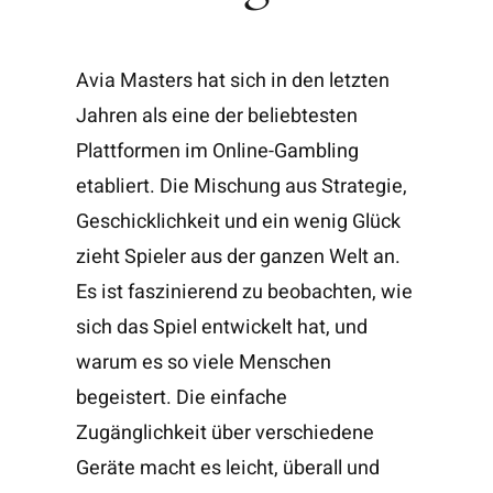
Avia Masters hat sich in den letzten
Jahren als eine der beliebtesten
Plattformen im Online-Gambling
etabliert. Die Mischung aus Strategie,
Geschicklichkeit und ein wenig Glück
zieht Spieler aus der ganzen Welt an.
Es ist faszinierend zu beobachten, wie
sich das Spiel entwickelt hat, und
warum es so viele Menschen
begeistert. Die einfache
Zugänglichkeit über verschiedene
Geräte macht es leicht, überall und