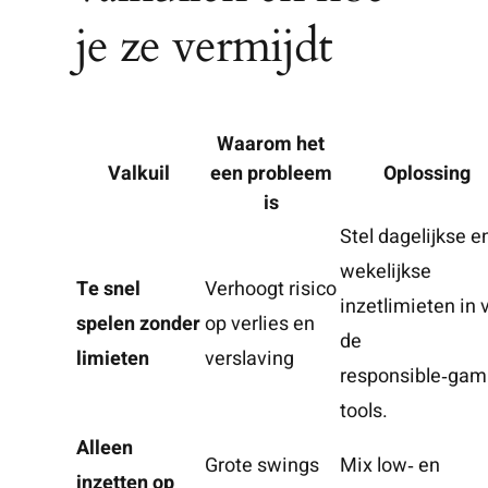
je ze vermijdt
Waarom het
Valkuil
een probleem
Oplossing
is
Stel dagelijkse e
wekelijkse
Te snel
Verhoogt risico
inzetlimieten in 
spelen zonder
op verlies en
de
limieten
verslaving
responsible‑gam
tools.
Alleen
Grote swings
Mix low‑ en
inzetten op