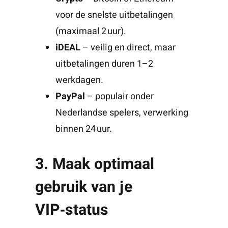
voor de snelste uitbetalingen
(maximaal 2 uur).
iDEAL
– veilig en direct, maar
uitbetalingen duren 1–2
werkdagen.
PayPal
– populair onder
Nederlandse spelers, verwerking
binnen 24 uur.
3. Maak optimaal
gebruik van je
VIP‑status