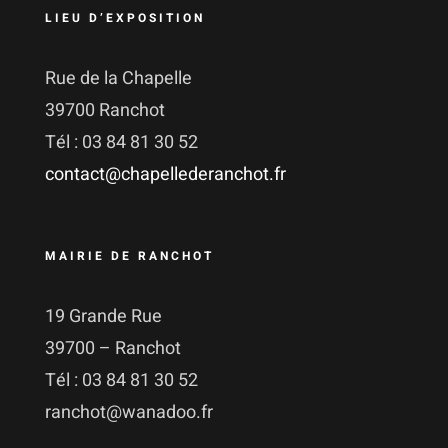
LIEU D’EXPOSITION
Rue de la Chapelle
39700 Ranchot
Tél : 03 84 81 30 52
contact@chapellederanchot.fr
MAIRIE DE RANCHOT
19 Grande Rue
39700 – Ranchot
Tél : 03 84 81 30 52
ranchot@wanadoo.fr