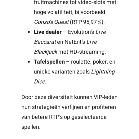
fruitmachines tot video‑slots met
hoge volatiliteit, bijvoorbeeld
Gonzo’s Quest
(RTP 95,97 %).
Live dealer
– Evolution’s
Live
Baccarat
en NetEnt’s
Live
Blackjack
met HD‑streaming.
Tafelspellen
– roulette, poker, en
unieke varianten zoals
Lightning
Dice
.
Door deze diversiteit kunnen VIP‑leden
hun strategieën verfijnen en profiteren
van betere RTP’s op geselecteerde
spellen.