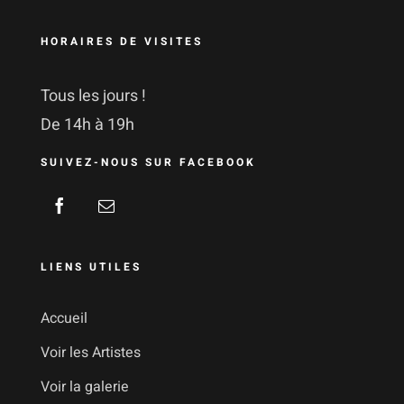
HORAIRES DE VISITES
Tous les jours !
De 14h à 19h
SUIVEZ-NOUS SUR FACEBOOK
LIENS UTILES
Accueil
Voir les Artistes
Voir la galerie