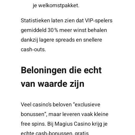
je welkomstpakket.
Statistieken laten zien dat VIP‑spelers
gemiddeld 30 % meer winst behalen
dankzij lagere spreads en snellere
cash‑outs.
Beloningen die echt
van waarde zijn
Veel casino’s beloven “exclusieve
bonussen”, maar leveren vaak kleine
free spins. Bij Magius Casino krijg je
echte cash‑bonussen, gratis