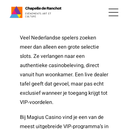
Passer
au
contenu
Veel Nederlandse spelers zoeken
meer dan alleen een grote selectie
slots. Ze verlangen naar een
authentieke casinobeleving, direct
vanuit hun woonkamer. Een live dealer
tafel geeft dat gevoel, maar pas echt
exclusief wanneer je toegang krijgt tot
VIP‑voordelen.
Bij Magius Casino vind je een van de
meest uitgebreide VIP‑programma’s in