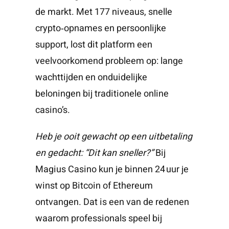
de markt. Met 177 niveaus, snelle
crypto‑opnames en persoonlijke
support, lost dit platform een
veelvoorkomend probleem op: lange
wachttijden en onduidelijke
beloningen bij traditionele online
casino’s.
Heb je ooit gewacht op een uitbetaling
en gedacht: “Dit kan sneller?”
Bij
Magius Casino kun je binnen 24 uur je
winst op Bitcoin of Ethereum
ontvangen. Dat is een van de redenen
waarom professionals speel bij