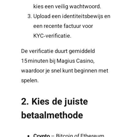
kies een veilig wachtwoord.
Upload een identiteitsbewijs en
een recente factuur voor
KYC‑verificatie.
De verificatie duurt gemiddeld
15 minuten bij Magius Casino,
waardoor je snel kunt beginnen met
spelen.
2. Kies de juiste
betaalmethode
Crypto
– Bitcoin of Ethereum