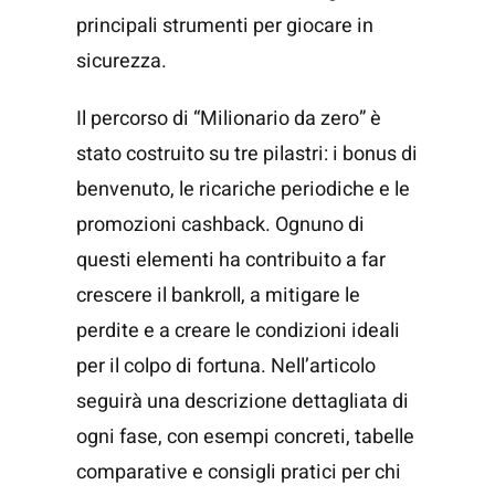
principali strumenti per giocare in
sicurezza.
Il percorso di “Milionario da zero” è
stato costruito su tre pilastri: i bonus di
benvenuto, le ricariche periodiche e le
promozioni cashback. Ognuno di
questi elementi ha contribuito a far
crescere il bankroll, a mitigare le
perdite e a creare le condizioni ideali
per il colpo di fortuna. Nell’articolo
seguirà una descrizione dettagliata di
ogni fase, con esempi concreti, tabelle
comparative e consigli pratici per chi