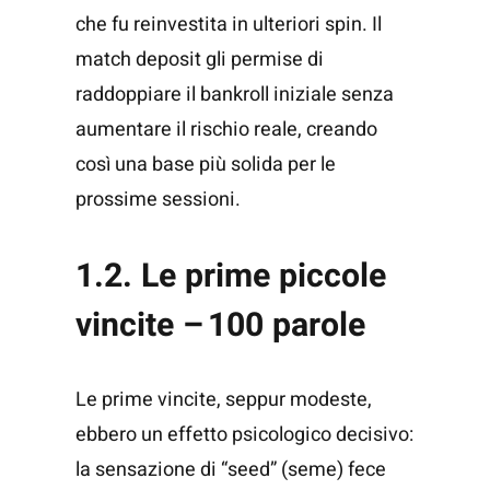
che fu reinvestita in ulteriori spin. Il
match deposit gli permise di
raddoppiare il bankroll iniziale senza
aumentare il rischio reale, creando
così una base più solida per le
prossime sessioni.
1.2. Le prime piccole
vincite – 100 parole
Le prime vincite, seppur modeste,
ebbero un effetto psicologico decisivo:
la sensazione di “seed” (seme) fece