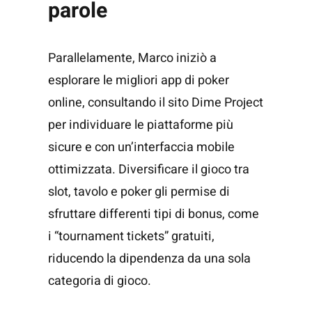
parole
Parallelamente, Marco iniziò a
esplorare le migliori app di poker
online, consultando il sito Dime Project
per individuare le piattaforme più
sicure e con un’interfaccia mobile
ottimizzata. Diversificare il gioco tra
slot, tavolo e poker gli permise di
sfruttare differenti tipi di bonus, come
i “tournament tickets” gratuiti,
riducendo la dipendenza da una sola
categoria di gioco.