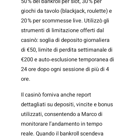
50 % del bankroll per slot, 30 % per
giochi da tavolo (blackjack, roulette) e
20 % per scommesse live. Utilizzò gli
strumenti di limitazione offerti dal
casinò: soglia di deposito giornaliera
di €50, limite di perdita settimanale di
€200 e auto‑esclusione temporanea di
24 ore dopo ogni sessione di più di 4
ore.
Il casinò forniva anche report
dettagliati su depositi, vincite e bonus
utilizzati, consentendo a Marco di
monitorare l’andamento in tempo
reale. Quando il bankroll scendeva