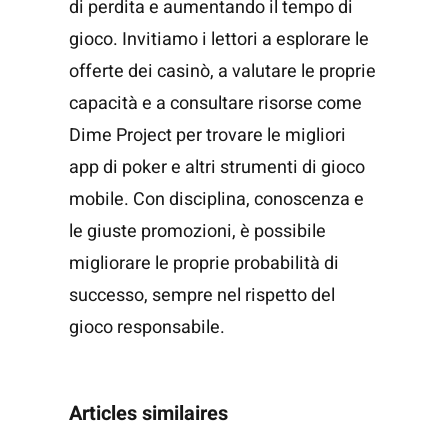
di perdita e aumentando il tempo di
gioco. Invitiamo i lettori a esplorare le
offerte dei casinò, a valutare le proprie
capacità e a consultare risorse come
Dime Project per trovare le migliori
app di poker e altri strumenti di gioco
mobile. Con disciplina, conoscenza e
le giuste promozioni, è possibile
migliorare le proprie probabilità di
successo, sempre nel rispetto del
gioco responsabile.
Articles similaires