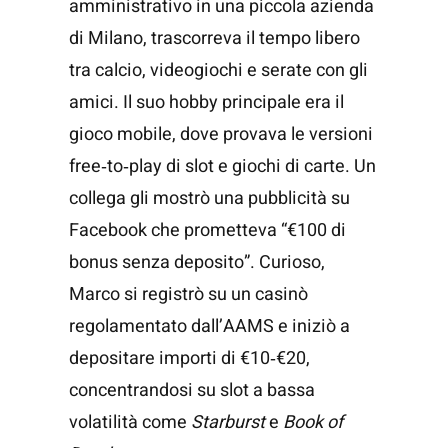
amministrativo in una piccola azienda
di Milano, trascorreva il tempo libero
tra calcio, videogiochi e serate con gli
amici. Il suo hobby principale era il
gioco mobile, dove provava le versioni
free‑to‑play di slot e giochi di carte. Un
collega gli mostrò una pubblicità su
Facebook che prometteva “€100 di
bonus senza deposito”. Curioso,
Marco si registrò su un casinò
regolamentato dall’AAMS e iniziò a
depositare importi di €10‑€20,
concentrandosi su slot a bassa
volatilità come
Starburst
e
Book of