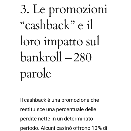
3. Le promozioni
“cashback” e il
loro impatto sul
bankroll – 280
parole
Il cashback è una promozione che
restituisce una percentuale delle
perdite nette in un determinato
periodo. Alcuni casinò offrono 10 % di