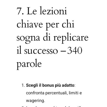
7. Le lezioni
chiave per chi
sogna di replicare
il successo – 340
parole
Scegli il bonus più adatto
:
confronta percentuali, limiti e
wagering.