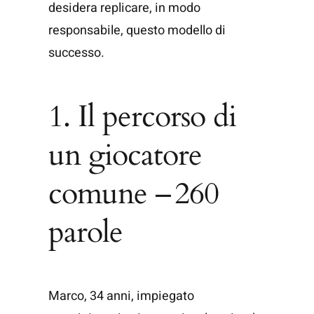
desidera replicare, in modo
responsabile, questo modello di
successo.
1. Il percorso di
un giocatore
comune – 260
parole
Marco, 34 anni, impiegato