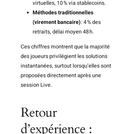
virtuelles, 10 % via stablecoins.
Méthodes traditionnelles
(virement bancaire)
: 4 % des
retraits, délai moyen 48 h.
Ces chiffres montrent que la majorité
des joueurs privilégient les solutions
instantanées, surtout lorsqu’elles sont
proposées directement après une
session Live.
Retour
d’expérience :