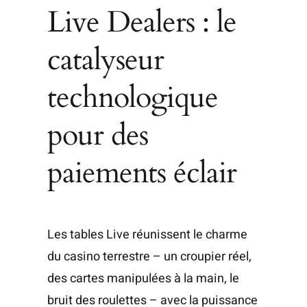
Live Dealers : le
catalyseur
technologique
pour des
paiements éclair
Les tables Live réunissent le charme
du casino terrestre – un croupier réel,
des cartes manipulées à la main, le
bruit des roulettes – avec la puissance