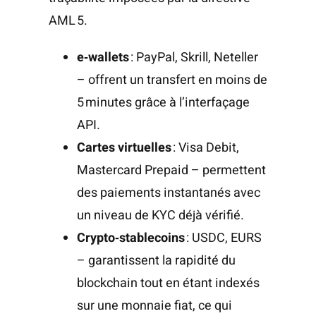
AML 5.
e‑wallets
: PayPal, Skrill, Neteller
– offrent un transfert en moins de
5 minutes grâce à l’interfaçage
API.
Cartes virtuelles
: Visa Debit,
Mastercard Prepaid – permettent
des paiements instantanés avec
un niveau de KYC déjà vérifié.
Crypto‑stablecoins
: USDC, EURS
– garantissent la rapidité du
blockchain tout en étant indexés
sur une monnaie fiat, ce qui