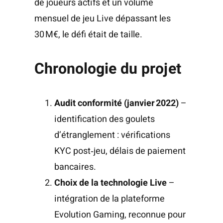
de joueurs actifs et un volume
mensuel de jeu Live dépassant les
30 M€, le défi était de taille.
Chronologie du projet
Audit conformité (janvier 2022)
–
identification des goulets
d’étranglement : vérifications
KYC post‑jeu, délais de paiement
bancaires.
Choix de la technologie Live
–
intégration de la plateforme
Evolution Gaming, reconnue pour