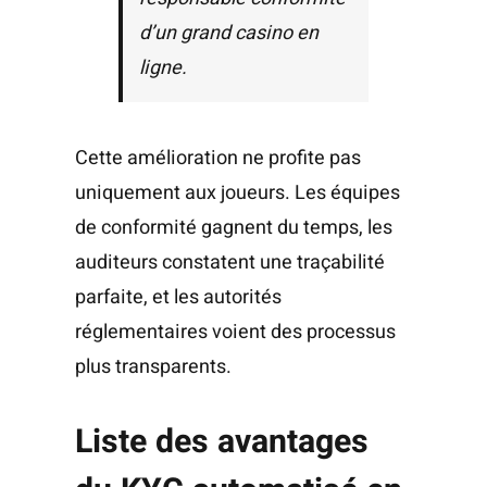
d’un grand casino en
ligne.
Cette amélioration ne profite pas
uniquement aux joueurs. Les équipes
de conformité gagnent du temps, les
auditeurs constatent une traçabilité
parfaite, et les autorités
réglementaires voient des processus
plus transparents.
Liste des avantages