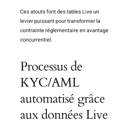
Ces atouts font des tables Live un
levier puissant pour transformer la
contrainte réglementaire en avantage
concurrentiel.
Processus de
KYC/AML
automatisé grâce
aux données Live