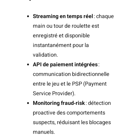
Streaming en temps réel
: chaque
main ou tour de roulette est
enregistré et disponible
instantanément pour la
validation.
API de paiement intégrées
:
communication bidirectionnelle
entre le jeu et le PSP (Payment
Service Provider).
Monitoring fraud‑risk
: détection
proactive des comportements
suspects, réduisant les blocages
manuels.