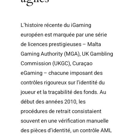
L’histoire récente du iGaming
européen est marquée par une série
de licences prestigieuses – Malta
Gaming Authority (MGA), UK Gambling
Commission (UKGC), Curaçao
eGaming – chacune imposant des
contrôles rigoureux sur l’identité du
joueur et la traçabilité des fonds. Au
début des années 2010, les
procédures de retrait consistaient
souvent en une vérification manuelle
des pièces d’identité, un contrôle AML