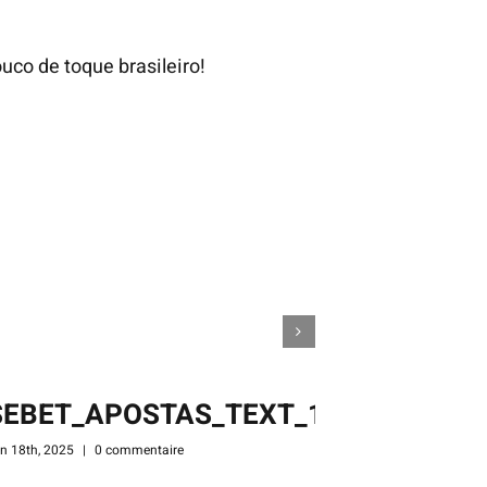
co de toque brasileiro!
SEBET_APOSTAS_TEXT_14
SEBET_
in 18th, 2025
|
0 commentaire
juin 18th, 2025
|